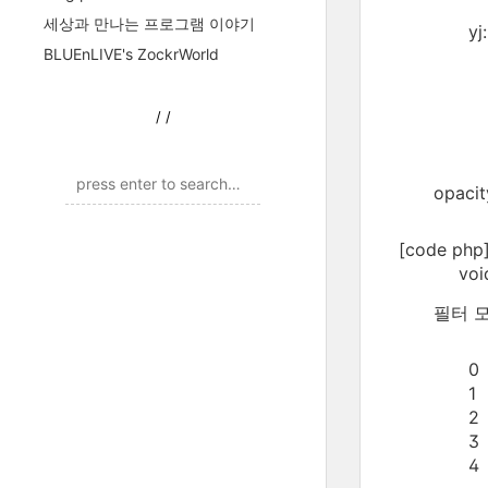
세상과 만나는 프로그램 이야기
y
BLUEnLIVE's ZockrWorld
/
/
opac
[code php
void Confi
필터 모
0
1 
2
3
4