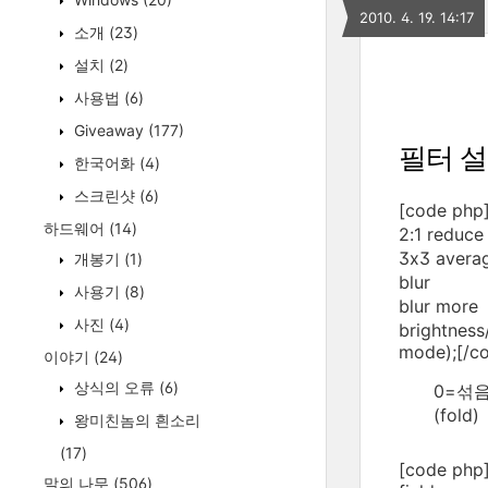
2010. 4. 19. 14:17
소개
(23)
설치
(2)
사용법
(6)
Giveaway
(177)
필터 설
한국어화
(4)
스크린샷
(6)
[code p
하드웨어
(14)
2:1 red
3x3 ave
개봉기
(1)
blur 
사용기
(8)
blur more
사진
(4)
brightness
mode);[/c
이야기
(24)
상식의 오류
(6)
0=섞음(
(fold)
왕미친놈의 흰소리
(17)
[code php
말의 나무
(506)