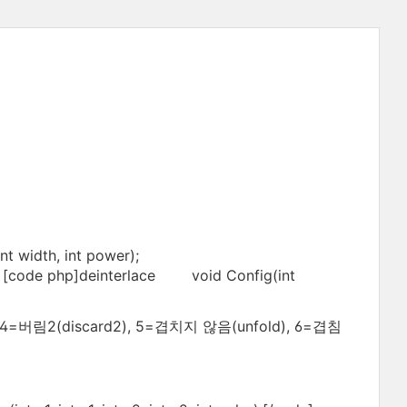
width, int power);
de] [code php]deinterlace void Config(int
, 4=버림2(discard2), 5=겹치지 않음(unfold), 6=겹침