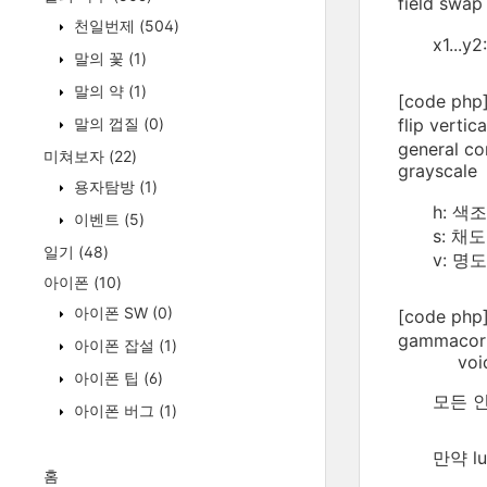
field swa
천일번제
(504)
x1..
말의 꽃
(1)
말의 약
(1)
[code php
flip ver
말의 껍질
(0)
general con
미쳐보자
(22)
grayscale
용자탐방
(1)
h: 색조
이벤트
(5)
s: 채도
일기
(48)
v: 명도
아이폰
(10)
아이폰 SW
(0)
[code php
gammacorr, 
아이폰 잡설
(1)
void Confi
아이폰 팁
(6)
모든 인
아이폰 버그
(1)
만약 l
홈