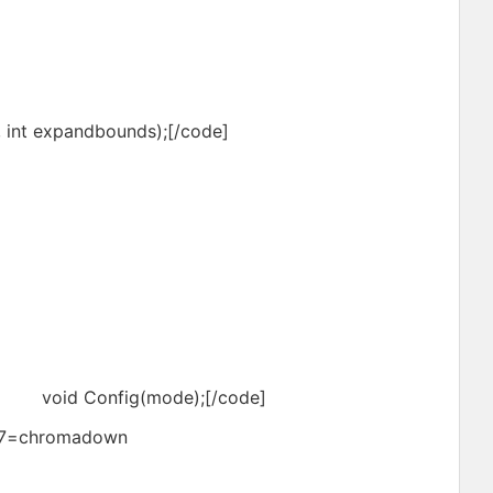
 int expandbounds);[/code]
TV void Config(mode);[/code]
, 7=chromadown