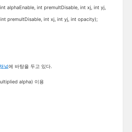
lphaEnable, int premultDisable, int xj, int yj,
premultDisable, int xj, int yj, int opacity);
 채널
에 바탕을 두고 있다.
iplied alpha) 이용