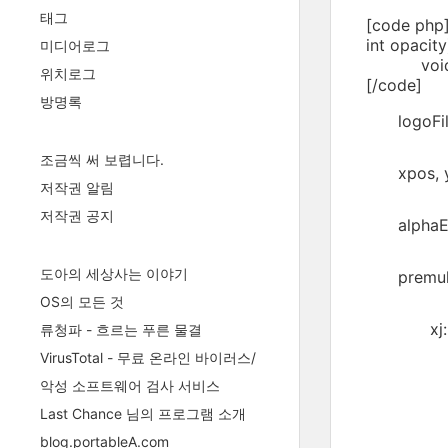
태그
[code php]
int opacity
미디어로그
void Config
위치로그
[/code]
방명록
logo
조금씩 써 보렵니다.
xpos
저작권 알림
저작권 공지
alph
도아의 세상사는 이야기
premu
OS의 모든 것
x
류청파 - 흐르는 푸른 물결
VirusTotal - 무료 온라인 바이러스/
악성 소프트웨어 검사 서비스
Last Chance 님의 프로그램 소개
blog.portableA.com