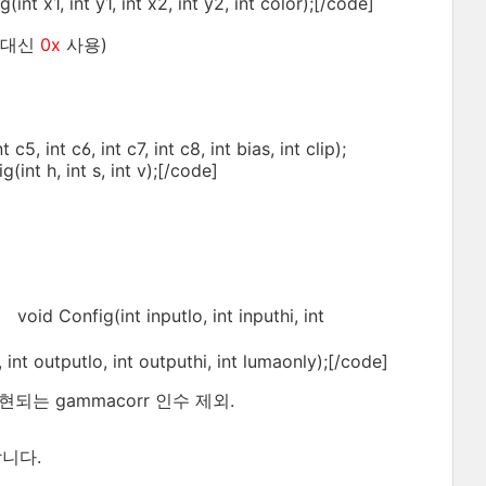
int y1, int x2, int y2, int color);[/code]
대신
0x
사용)
5, int c6, int c7, int c8, int bias, int clip);
, int s, int v);[/code]
nfig(int inputlo, int inputhi, int
t outputlo, int outputhi, int lumaonly);[/code]
되는 gammacorr 인수 제외.
니다.