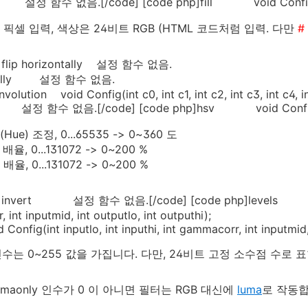
p 설정 함수 없음.[/code] [code php]fill void Config(int x1, 
.y2: 픽셀 입력, 색상은 24비트 RGB (HTML 코드처럼 입력. 다만
#
]flip horizontally 설정 함수 없음.
tically 설정 함수 없음.
volution void Config(int c0, int c1, int c2, int c3, int c4, int c
 설정 함수 없음.[/code] [code php]hsv void Config(int h
(Hue) 조정, 0...65535 -> 0~360 도
 배율, 0...131072 -> 0~200 %
 배율, 0...131072 -> 0~200 %
]invert 설정 함수 없음.[/code] [code php]levels void Co
int inputmid, int outputlo, int outputhi);
g(int inputlo, int inputhi, int gammacorr, int inputmid, in
수는 0~255 값을 가집니다. 다만, 24비트 고정 소수점 수로 표현
umaonly 인수가 0 이 아니면 필터는 RGB 대신에
luma
로 작동합