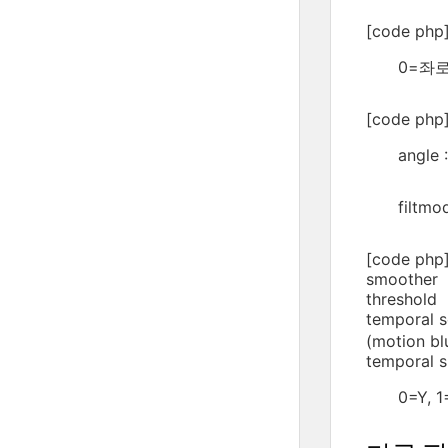
[code php
0=좌로
[code php]
angle
filtm
[code ph
smoother v
threshold
temporal
(motion bl
temporal 
0=Y, 