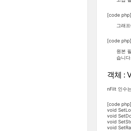
[code php]
그래프
[code php]v
원본 필
습니다.
객체 : Vi
nFilt 
[code php]v
void SetLon
void SetDou
void SetStr
void SetRa