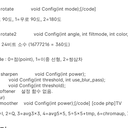
]rotate void Config(int mode);[/code]
 90도, 1=우로 90도, 2=180도
rotate2 void Config(int angle, int filtmode, int color,
 : 24비트 소수 (16777216 = 360도)
ode : 0=점(point), 1=이중 선형, 2=쌍삼차
p]sharpen void Config(int power);
oid Config(int threshold, int use_blur_pass);
 void Config(int threshold);
 softener 설정 함수 없음.
ur)
smoother void Config(int power);[/code] [code php]
1=I, 2=Q, 3=avg3x3, 4=avg5x5, 5=5x5+tmp, 6=chromaup