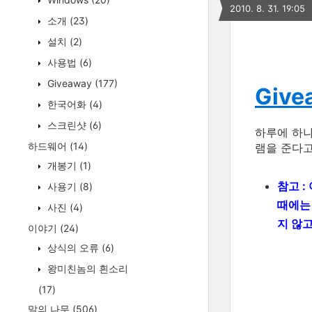
2010. 8. 31. 19:05
소개
(23)
설치
(2)
사용법
(6)
Giveaway
(177)
Give
한국어화
(4)
스크린샷
(6)
하루에 하
하드웨어
(14)
램을 준다고
개봉기
(1)
참고 :
사용기
(8)
때에
사진
(4)
지 않
이야기
(24)
상식의 오류
(6)
왕미친놈의 흰소리
(17)
말의 나무
(506)