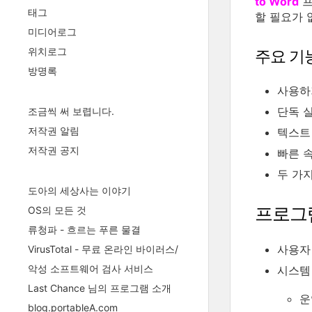
to Word
프
태그
할 필요가 
미디어로그
위치로그
주요 기
방명록
사용하
단독 
조금씩 써 보렵니다.
저작권 알림
텍스트
저작권 공지
빠른 
두 가지
도아의 세상사는 이야기
프로그
OS의 모든 것
류청파 - 흐르는 푸른 물결
사용자 평
VirusTotal - 무료 온라인 바이러스/
악성 소프트웨어 검사 서비스
시스템
Last Chance 님의 프로그램 소개
운
blog.portableA.com