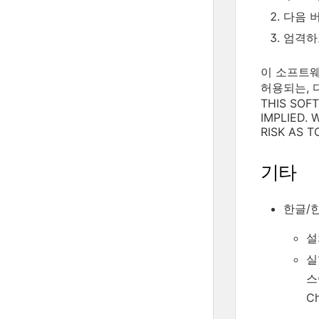
다음 버전
엄격하고
이 소프트웨
허용되는, 
THIS SOF
IMPLIED.
RISK AS 
기타
한글/
설
실
스어
Ch