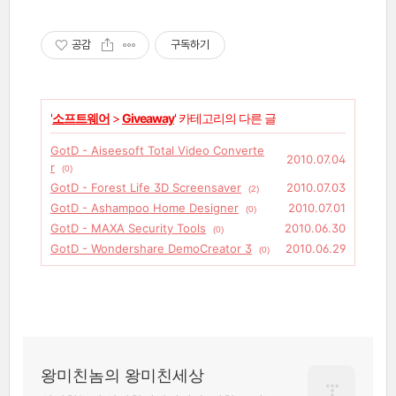
공감
구독하기
'
소프트웨어
>
Giveaway
' 카테고리의 다른 글
GotD - Aiseesoft Total Video Converte
2010.07.04
r
(0)
GotD - Forest Life 3D Screensaver
2010.07.03
(2)
GotD - Ashampoo Home Designer
2010.07.01
(0)
GotD - MAXA Security Tools
2010.06.30
(0)
GotD - Wondershare DemoCreator 3
2010.06.29
(0)
왕미친놈의 왕미친세상