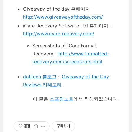
Giveaway of the day 홈페이지 -
http://www.giveawayoftheday.com/
iCare Recovery Software Ltd 홈페이지 -
http://www.icare-recovery.com/
Screenshots of iCare Format
Recovery -
http://www.formatted-
recovery.com/screenshots.html
dotTech 블로그
::
Giveaway of the Day
Reviews 카테고리
이 글은
스프링노트
에서 작성되었습니다.
공감
구독하기