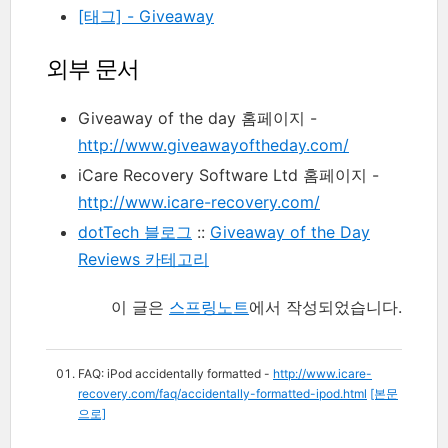
[태그] - Giveaway
외부 문서
Giveaway of the day 홈페이지 -
http://www.giveawayoftheday.com/
iCare Recovery Software Ltd 홈페이지 -
http://www.icare-recovery.com/
dotTech 블로그
::
Giveaway of the Day
Reviews 카테고리
이 글은
스프링노트
에서 작성되었습니다.
FAQ: iPod accidentally formatted -
http://www.icare-
recovery.com/faq/accidentally-formatted-ipod.html
[본문
으로]