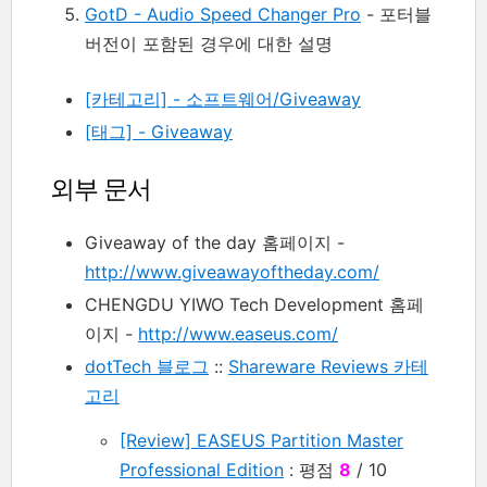
GotD - Audio Speed Changer Pro
- 포터블
버전이 포함된 경우에 대한 설명
[카테고리] - 소프트웨어/Giveaway
[태그] - Giveaway
외부 문서
Giveaway of the day 홈페이지 -
http://www.giveawayoftheday.com/
CHENGDU YIWO Tech Development 홈페
이지 -
http://www.easeus.com/
dotTech 블로그
::
Shareware Reviews 카테
고리
[Review] EASEUS Partition Master
Professional Edition
: 평점
8
/ 10