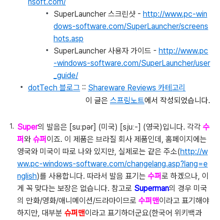
nsoft.com/
SuperLauncher 스크린샷 -
http://www.pc-win
dows-software.com/SuperLauncher/screens
hots.asp
SuperLauncher 사용자 가이드 -
http://www.pc
-windows-software.com/SuperLauncher/user
_guide/
dotTech 블로그
::
Shareware Reviews 카테고리
이 글은
스프링노트
에서 작성되었습니다.
Super
의 발음은 [suːpər] (미국) [sjuː-] (영국)입니다. 각각
수
퍼
와
슈퍼
이죠. 이 제품은 브라질 회사 제품인데, 홈페이지에는
영국와 미국이 따로 나와 있지만, 실제로는 같은 주소(
http://w
ww.pc-windows-software.com/changelang.asp?lang=e
nglish
)를 사용합니다. 따라서 발음 표기는
수퍼
로 하겠으나, 이
게 꼭 맞다는 보장은 없습니다. 참고로
Superman
의 경우 미국
의 만화/영화/애니메이션/드라마이므로
수퍼맨
이라고 표기해야
하지만, 대부분
슈퍼맨
이라고 표기하더군요(한국어 위키백과