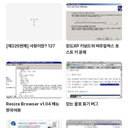
[제225번제] 사랑이란? 127
윈도XP 키보드와 버추얼박스 호
스트 키 문제
Resize Browser v1.04 메뉴
닫는 괄호 표기 버그
한국어화