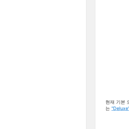
현재 기본 모
는
"Delux