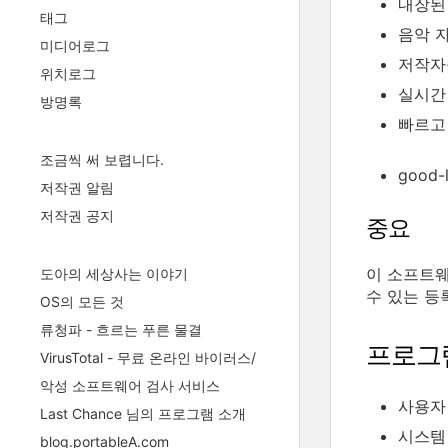
내장된 
태그
음악 
미디어로그
저작자를
위치로그
실시간
방명록
빠르고
조금씩 써 보렵니다.
good
저작권 알림
저작권 공지
중요
이 소프트
도아의 세상사는 이야기
수 있는 등
OS의 모든 것
류청파 - 흐르는 푸른 물결
프로그
VirusTotal - 무료 온라인 바이러스/
악성 소프트웨어 검사 서비스
사용자 평
Last Chance 님의 프로그램 소개
시스템
blog.portableA.com