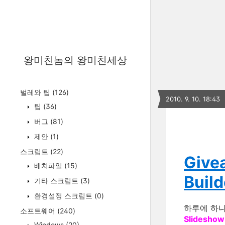
왕미친놈의 왕미친세상
벌레와 팁
(126)
2010. 9. 10. 18:43
팁
(36)
버그
(81)
제안
(1)
스크립트
(22)
Give
배치파일
(15)
Build
기타 스크립트
(3)
환경설정 스크립트
(0)
하루에 하
소프트웨어
(240)
Slideshow 
Windows
(20)