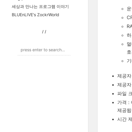
세상과 만나는 프로그램 이야기
운영
BLUEnLIVE's ZockrWorld
C
R
/
/
하
멀
호
기
제공자 
제공자
파일 크기
가격 :
제공됩
시간 제