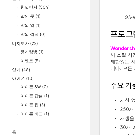
천일번제
(504)
말의 꽃
(1)
Giv
말의 약
(1)
프로그
말의 껍질
(0)
미쳐보자
(22)
Wondersha
용자탐방
(1)
시 스틸 사
이벤트
(5)
제한없는 사
니다. 모든
일기
(48)
아이폰
(10)
주요 기
아이폰 SW
(0)
아이폰 잡설
(1)
제한 없
아이폰 팁
(6)
250
아이폰 버그
(1)
재생을
30개
홈