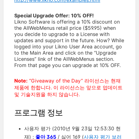
Special Upgrade Offer: 10% OFF!
Likno Software is offering a 10% discount on
the AllWebMenus retail price ($59.95) when
you decide to upgrade to a License with
updates and support in the future. How? While
logged into your Likno User Area account, go
to the Main Area and click on the “Upgrade
Licenses” link of the AllWebMenus section.
From that page you can upgrade at 10% OFF.
Note:
“Giveaway of the Day” 라이선스는 현재
제품에 한합니다. 이 라이선스는 앞으로 업데이트
및 기술지원을 하지 않습니다.
프로그램 정보
사용자 평가 (2010년 9월 23일 12:53:30 현
재) :
좋아 365
/ 싫어 169 (
사용자 평가 보러