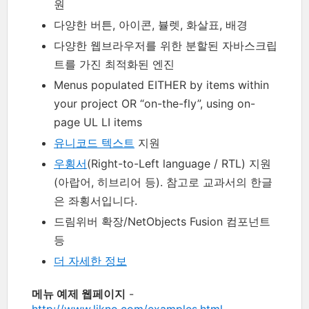
원
다양한 버튼, 아이콘, 뷸렛, 화살표, 배경
다양한 웹브라우저를 위한 분할된 자바스크립
트를 가진 최적화된 엔진
Menus populated EITHER by items within
your project OR “on-the-fly”, using on-
page UL LI items
유니코드 텍스트
지원
우횡서
(Right-to-Left language / RTL) 지원
(아랍어, 히브리어 등). 참고로 교과서의 한글
은 좌횡서입니다.
드림위버 확장/NetObjects Fusion 컴포넌트
등
더 자세한 정보
메뉴 예제 웹페이지
-
http://www.likno.com/examples.html