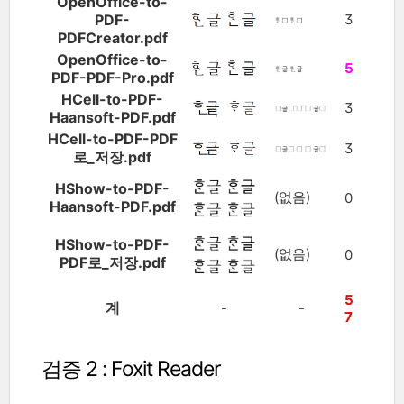
OpenOffice-to-
PDF-
3
PDFCreator.pdf
OpenOffice-to-
5
PDF-PDF-Pro.pdf
HCell-to-PDF-
3
Haansoft-PDF.pdf
HCell-to-PDF-PDF
3
로_저장.pdf
HShow-to-PDF-
(없음)
0
Haansoft-PDF.pdf
HShow-to-PDF-
(없음)
0
PDF로_저장.pdf
5
계
-
-
7
검증 2 : Foxit Reader