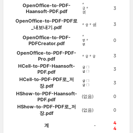
OpenOffice-to-PDF-
3
Haansoft-PDF.pdf
OpenOffice-to-PDF-PDF로
3
_내보내기.pdf
OpenOffice-to-PDF-
0
PDFCreator.pdf
OpenOffice-to-PDF-PDF-
3
Pro.pdf
HCell-to-PDF-Haansoft-
3
PDF.pdf
HCell-to-PDF-PDF로_저
3
장.pdf
HShow-to-PDF-Haansoft-
(없음)
0
PDF.pdf
HShow-to-PDF-PDF로_저
(없음)
0
장.pdf
4
계
-
4