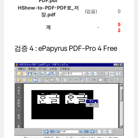
PDF.pdf
HShow-to-PDF-PDF로_저
(없음)
0
장.pdf
5
계
-
2
검증 4 : ePapyrus PDF-Pro 4 Free