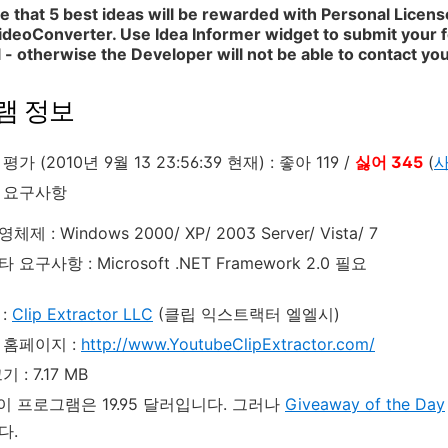
e that 5 best ideas will be rewarded with Personal Licens
eoConverter. Use Idea Informer widget to submit your fe
 - otherwise the Developer will not be able to contact you
램 정보
가 (2010년 9월 13 23:56:39 현재) : 좋아 119 /
싫어 345
(
사
 요구사항
체제 : Windows 2000/ XP/ 2003 Server/ Vista/ 7
타 요구사항 : Microsoft .NET Framework 2.0 필요
:
Clip Extractor LLC
(클립 익스트랙터 엘엘시)
 홈페이지 :
http://www.YoutubeClipExtractor.com/
 : 7.17 MB
 이 프로그램은 19.95 달러입니다. 그러나
Giveaway of the Day
다.