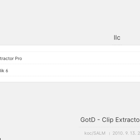
llc
tractor Pro
ik 6
GotD - Clip Extracto
koc/SALM
2010. 9. 13. 