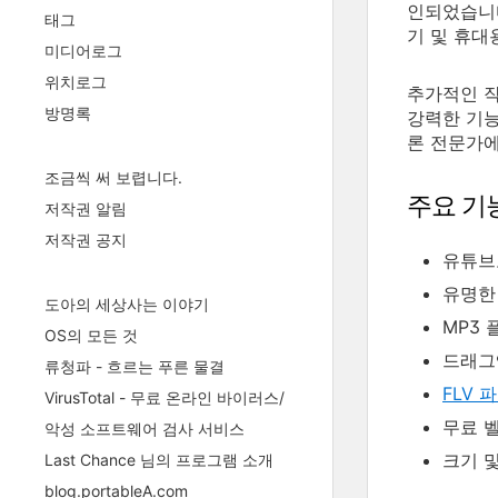
인되었습니다.
태그
기 및 휴대
미디어로그
위치로그
추가적인 
방명록
강력한 기능
론 전문가에
조금씩 써 보렵니다.
주요 기
저작권 알림
저작권 공지
유튜브로
유명한
도아의 세상사는 이야기
MP3
OS의 모든 것
드래그
류청파 - 흐르는 푸른 물결
FLV 
VirusTotal - 무료 온라인 바이러스/
무료 
악성 소프트웨어 검사 서비스
크기 
Last Chance 님의 프로그램 소개
blog.portableA.com