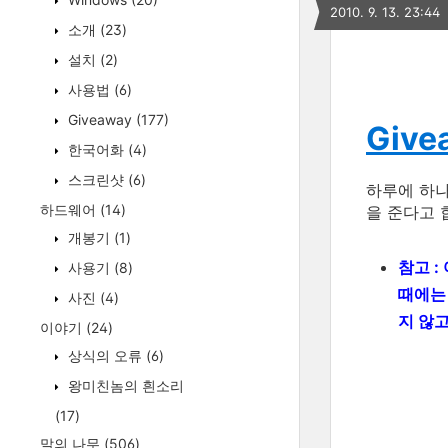
2010. 9. 13. 23:44
소개
(23)
설치
(2)
사용법
(6)
Giveaway
(177)
Givea
한국어화
(4)
스크린샷
(6)
하루에 하
하드웨어
(14)
을 준다고 
개봉기
(1)
참고 :
사용기
(8)
때에
사진
(4)
지 않
이야기
(24)
상식의 오류
(6)
왕미친놈의 흰소리
(17)
말의 나무
(506)