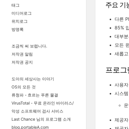
주요 기
태그
미디어로그
다른 P
위치로그
85% 
방명록
대부분
모든 
조금씩 써 보렵니다.
새롭고
저작권 알림
저작권 공지
프로그
도아의 세상사는 이야기
사용자 평
OS의 모든 것
시스템
류청파 - 흐르는 푸른 물결
VirusTotal - 무료 온라인 바이러스/
운영
악성 소프트웨어 검사 서비스
Last Chance 님의 프로그램 소개
제공자 
blog.portableA.com
제공자