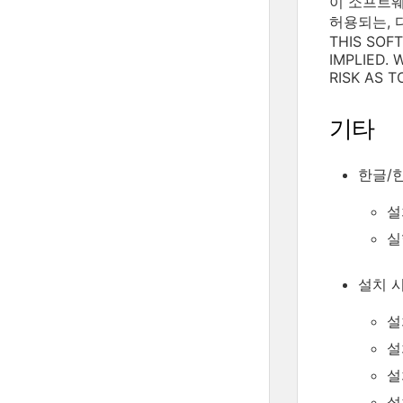
이 소프트웨
허용되는, 
THIS SOF
IMPLIED.
RISK AS 
기타
한글/
설
실
설치 시
설
설
설
설