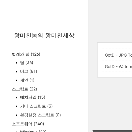
왕미친놈의 왕미친세상
벌레와 팁
(126)
GotD - JPG T
팁
(36)
GotD - Water
버그
(81)
제안
(1)
스크립트
(22)
배치파일
(15)
기타 스크립트
(3)
환경설정 스크립트
(0)
소프트웨어
(240)
Windows
(20)