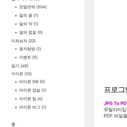
천일번제
(504)
말의 꽃
(1)
말의 약
(1)
말의 껍질
(0)
미쳐보자
(22)
용자탐방
(1)
이벤트
(5)
일기
(48)
아이폰
(10)
아이폰 SW
(0)
프로그
아이폰 잡설
(1)
아이폰 팁
(6)
JPG To PD
아이폰 버그
(1)
유틸리티입
PDF 파일
홈