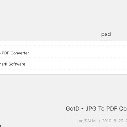
psd
o PDF Converter
mark Software
GotD - JPG To PDF Co
koc/SALM
2010. 8. 23. 