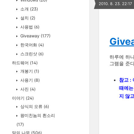
2010. 8. 23. 22:17
소개
(23)
설치
(2)
사용법
(6)
Giveaway
(177)
Give
한국어화
(4)
스크린샷
(6)
하루에 하
하드웨어
(14)
그램을 준다
개봉기
(1)
참고 :
사용기
(8)
때에
사진
(4)
지 않
이야기
(24)
상식의 오류
(6)
왕미친놈의 흰소리
(17)
말의 나무
(506)