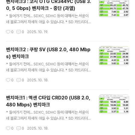
벤치마크3 : 코시 OTG CR3449C (USB 3.
이거 구라임... 믿지 마세요. 제품 사진벤치마크 마치며 나
0, 5 Gbps) 벤치마크 - 중단 (과열)
름대로 안 좋은 추억이 있는 리더기다. 지난 번에 속았으면
글 내용
서도 이번에 또 속았다. 이거 내구성도 안 좋다. 검정색 리
* 들어가기 전에... SDXC, SDHC 등에 대해서는 서윤이
더기는 부서졌다. ㅡㅡ;; 참고로 테스트는 어제 진행했다.
네 블로그에서 자세히 아실 수 있습니다. * SD 카드리더기
속도가 제대로 안 나와서 포트를 이리저리 바꾸느라 시간
사진은 이전글을 보시기 바랍니다.* 벤치마크 01 참조* 벤
작성시간
0
0
2025. 10. 19.
을 많이 소비했다. 결국 결론..
치마크 02 참조벤치마크3 : 코시 OTG CR3449C (US
B 3.0, 5 Gbps) 벤치마크 - 중단 (과열)원인이 코시 제품
인지, 삼성 SD카드 때문인지 모르기 때문에 일단 중단하
벤치마크2 : 쿠팡 SV (USB 2.0, 480 Mbp
고, 나중에 다시 하기로 함.일단 확인된 현상은... 이게 정상
s) 벤치마크
속도입니다. 하지만 일단 과열되면, 아래처럼 최고속도가
글 내용
반토막 납니다.
* 들어가기 전에... SDXC, SDHC 등에 대해서는 서윤이
네 블로그에서 자세히 아실 수 있습니다. * SD 카드리더기
사진은 이전글을 보시기 바랍니다.* 벤치마크 01 참조* 스
작성시간
0
0
2025. 10. 18.
크린샷에 나타난 SD 카드 용량 표기에 오류가 있습니다.
다 끝나고 나서 알아버려서 다시 하지 않고 그대로 두었습
니다. 벤치마크2 : 쿠팡 SV (USB 2.0, 480 Mbps) 벤치
벤치마크1 : 엑센 C타입 CRD20 (USB 2.0,
마크쿠팡SV
480 Mbps) 벤치마크
글 내용
* 들어가기 전에... SDXC, SDHC 등에 대해서는 서윤이
네 블로그에서 자세히 아실 수 있습니다. * SD 카드리더기
사진은 이전글을 보시기 바랍니다.* 스크린샷에 나타난 S
작성시간
0
0
2025. 10. 18.
D 카드 용량 표기에 오류가 있습니다. 다 끝나고 나서 알아