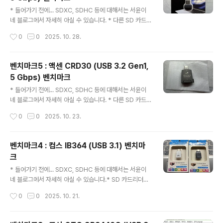
USB 3.2 Gen 1x1 이라고 나온다. 이는 USB3 1세대(전
글 내용
송률 5 Gbps), 레인 1개(1 Lane)만 쓴다는 의미다. USB
* 들어가기 전에... SDXC, SDHC 등에 대해서는 서윤이
3.2 2X2까지 있으며, 이것은 USB 3.2 Gen 2 (전송률 1
네 블로그에서 자세히 아실 수 있습니다. * 다른 SD 카드
0 Gbps)에, 레인 2개를 동시에 써서, 최대 전송률 ..
리더기 및 SD 카드 사진은 이전글을 보시기 바랍니다.* 벤
작성시간
0
0
2025. 10. 28.
치마크 01 참조 / 벤치마크 02 참조 / 벤치마크 03 참조 /
벤치마크 04 참조 / 벤치마크 05 참조벤치마크6 : 샌디스
크 SDDR-B731 (USB 3, 5 Gbps) 벤치마크제품사진사
벤치마크5 : 액센 CRD30 (USB 3.2 Gen1,
진 보면 알겠지만, C타입이 아니라 A타입이다. 벤치마크발
5 Gbps) 벤치마크
열도 손이 뜨거울 정도는 아니고... 단점...?의외로 손으로
글 내용
잡기 좋은 모양입니다.
* 들어가기 전에... SDXC, SDHC 등에 대해서는 서윤이
네 블로그에서 자세히 아실 수 있습니다. * 다른 SD 카드
리더기 및 SD 카드 사진은 이전글을 보시기 바랍니다.* 벤
작성시간
0
0
2025. 10. 23.
치마크 01 참조 / 벤치마크 02 참조 / 벤치마크 03 참조 /
벤치마크 04 참조벤치마크5 : 액센 CRD30 (USB 3.2 G
en1, 5 Gbps) 벤치마크제품사진벤치마크벤치마에서 좋
벤치마크4 : 컴스 IB364 (USB 3.1) 벤치마
은 결과가 나와서 기분이 좋습니다. 렉사 이놈은... 왜... 이
크
래?? 대부분 잘 되었습니다. 발열도 손이 뜨거울 정도는 아
글 내용
니고... 단점...?저기에 SD카드(TF카드) 꽂을 때 저 홈보다
* 들어가기 전에... SDXC, SDHC 등에 대해서는 서윤이
안쪽으로 약간 더 밀어넣어야 합니다. 안쪽에 스프링이 있
네 블로그에서 자세히 아실 수 있습니다.* SD 카드리더기
는 거 같은데, 자칫 실수하면... SD카드가 쏜살같이 날아가
사진은 이전글을 보시기 바랍니다.* 벤치마크 01 참조* 벤
작성시간
0
0
2025. 10. 21.
게 됩니다. 못 찾게 될 수도..
치마크 02 참조* 벤치마크 03 참조벤치마크4 : 컴스 IB3
64 (USB 3.1 USB 2.0, 480 Mbps) 벤치마크Coms IB
364 Card reader Support USB 3.1 Type-C port