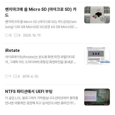
버려서 다시 하지 않고 그대로 두었습니다. 벤치마크1 : 엑
센 C타입 CRD20 (USB 2.0, 480 Mbps) 벤치마크Ax
벤치마크에 쓸 Micro SD (마이크로 SD) 카
xen-CRD20
드
글 내용
벤치마크에 쓸 Micro SD (마이크로 SD) 카드삼성(Sam
sung) 128 GB MicroSD XC삼성 64 GB MicroSD X
C삼성 32 GB MicroSD HC렉사(Lexar) 32 GB Micr
작성시간
0
0
2025. 10. 17.
oSD HC비교 기준이 되는 마이크로 SD 카드 리더기엑센
C타입 CRD20 : USB 2.0 / 480 Mbps쿠팡에서 구매한
듣보잡 미니리더기 SV : USB 2.0 / 480 Mbps코시 OT
iRotate
G CR3449C : USB 3.0 / 5 Gbps마이크로 SD 카드 리
글 내용
아이로테이트(iRotate)는 윈도용 화면 회전 유틸리티로
더기 간단 벤치마크삼성(Samsung) 128 GB MicroSD
서, 그래픽 카드 드라이버에 포함된 화면회전을 흉내낸 프
XC 카드 벤치마크 엑센 C타입 CRD20 : USB 2.0 / 480
로그램입니다. 이 기능은 그래픽 카드 드라이버 또는 유틸
MbpsC타입이라서 앞면 뒷면 바꿔 끼워서 벤치마크. 거의
리티에서 제공해 왔으나, 최신 드라이버에서는 이 기능이
비슷해서 굳이 바꿀 이유는 없었다. 쿠팡..
작성시간
1
4
2019. 6. 13.
대부분 사라졌습니다. 현재 인텔 내장 그래픽에서만 이 기
능이 살아있는듯싶습니다.프로그램 정보 프로그램 이름 : i
Rotate (아이로테이트) 버전 : v1.37 (2008년 6월 1일)
NTFS 파티션에서 UEFI 부팅
저작권자/제작자 : EnTech Taiwan 분류 : 화면 설정 유틸
글 내용
리티 지원 운영체제 : Windows 홈페이지 : https://ww
이 글은 LOL 블로그에서 가져왔습니다.인터넷에서 용자를
w.entechtaiwan.com/util/irotate.shtm 저작권 : Fre
만나면 어떻게든 응원해 주고 싶어진다.어떤 용자인가?이
e Software 평가 : @@@@@@@@@@ ( 10 / 10 )
번에 만난 용자는 드로이얀7 님이십니다.https://quasar
스크린 샷 : ..
zone.co.kr/bbs/board.php?bo_table=qf_cmr&w