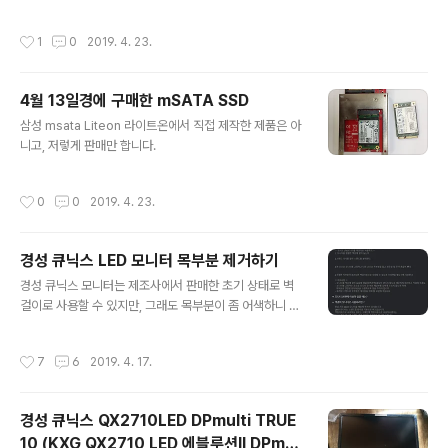
있고, 각각 4가닥씩 8가닥이 7개의 핀에 연결되어 있습니
로 제작되었습니다. 오른쪽 위가 오리코 제품으로 가장 비쌉니다. 1개에 7달러 정도
다. 가운데에 2가닥이 정중앙 4번째 핀에 연결됩니다. 좀
주고 5개를 알리익스프레스에서 직구하였습니다. 오른쪽 아래가 4개 묶음 케이블인
작성시간
1
0
2019. 4. 23.
특이한 구조인..
데, 1개에 12달러 정도 주고 4개를 알리익스프레스에서 직구하였습니다. 왼쪽이 가
장 싼 케이블인데, 1개에 2~2.5달러였는데, 총 12개를 알리익스프레스에서 직구하
였습니다. 비교 케이블 너비 측정 현재 하이포인트사의 로켓레이드(RocketRaid)
4월 13일경에 구매한 mSATA SSD
케이블입니다. 7.92mm라면, 사실상 8.0mm이며, 꽤 넙적한 편이며, 동시에 대부
글 내용
분 저 정도로 넙적합니다. 인텔 SSD에 함께 ..
삼성 msata Liteon 라이트온에서 직접 제작한 제품은 아
니고, 저렇게 판매만 합니다.
작성시간
0
0
2019. 4. 23.
경성 큐닉스 LED 모니터 목부분 제거하기
글 내용
경성 큐닉스 모니터는 제조사에서 판매한 초기 상태로 벽
걸이로 사용할 수 있지만, 그래도 목부분이 좀 어색하니 제
거하는 게 낫습니다. 큐닉스 홈페이지에서 FAQ를 살펴보
면 위와 같이 서로 정반대의 설명을 하고 있습니다. 저 역시
작성시간
7
6
2019. 4. 17.
직접 분리하지 말고, 그냥 그대로 포장해서 AS 신청(목부
분 분리 신청)을 하는 게 낫다고 생각합니다. 아무튼 스텐드
(받침대)를 먼저 분리할 경우 목부분을 제거하기가 매우 어
경성 큐닉스 QX2710LED DPmulti TRUE
렵습니다. 직접 제거할 사람만 이 글을 참고하기 바라며, 절
10 (KXG QX2710 LED 에블루션Ⅱ DPmul
대로 모든 일은 자신의 책임입니다. 동영상 실제 제거하는