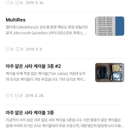
작성시간
2
0
2019. 5. 16.
r_id=188352 위 장면에서 파티션 설정은 전부 NTFS입
니다. UEFI-NTFS 부팅 via YouTube 왜 용자인가?컴퓨
터를 좀 한다 하는 사람들은 uefi 설정을 직접 건드려 보는
MultiRes
데, 그렇다고 하더라도 uefi 부팅을 ntfs 파티션에서 하지
글 내용
는 않는다. 대부분 지원하지 않기 때문이다. 그냥 아무 의미
멀티레스(MultiRes)는 윈도용 화면 해상도 변경 유틸리티
없는 짓이다. 더구나 마이크로소프트 윈도우에서조차 제대
로서, Microsoft QuickRes (마이크로소프트 퀵레스, W
로 지원하지 않는다. ㅡㅡ;; 그리고 이분이 다른 웹페이지에
indows 95용 16비트 애플릿)를 흉내낸 프로그램입니다.
서 명언을 남기셨습니다. UEFI는 ..
당시로서는 매우 유용하게 쓰던 프로그램인데, 요즘은 별
작성시간
0
0
2019. 5. 9.
로 쓰는 사람이 없습니다. 일단 다중 모니터(멀티 모니터)
를 지원합니다. 프로그램 정보 프로그램 이름 : MultiRes
(멀티레스) 버전 : v1.58 (2006년 11월 12일) 저작권자/
아주 얇은 사타 케이블 3종 #2
제작자 : EnTech Taiwan 분류 : 화면 설정 유틸리티 지원
글 내용
운영체제 : Windows 홈페이지 : https://www.entecht
케이블 두께 측정 얇은 케이블(Thin cable) 가운데 오히
aiwan.com/util/multires.shtm 저작권 : Free Softw
려 오리코 케이블이 가장 두껍습니다. 기타 오리코 케이블
are 평가 : @@@@@@@@@@ ( 10 / 10..
은 저 박스 1개에 케이블 1개가 담겨 있습니다. 케이블데콘
포장지에는 저 4선 묶음 케이블이 1개 담겨 있습니다. 케이
작성시간
1
3
2019. 4. 28.
블데콘 포장지의 QR코드는 제품 소개 웹페이지로 연결해
줍니다. 짝퉁 케이블은 주문한 수량만큼 저 비닐 봉다리에
넣은 뒤 뽁뽁이 소포 봉다리로 쌓여서 옵니다. 참고 참고로
아주 얇은 사타 케이블 3종
SATA 데이터 케이블은 7가닥이며, 사타 플러그도 7핀입
글 내용
니다. 그런데 하이포인트사의 로켓레이드(RocketRaid)
지금까지 사서 모은 아주 얇은 사타 케이블 3종입니다. 이런 종류의 얇은 케이블은
케이블이나 인텔의 폭스콘제 케이블도 두 부분으로 나뉘어
원래 서버에 쓰이는 SAS 케이블에서 주로 쓰였으며, 대량생산에 발맞춰 SATA용으