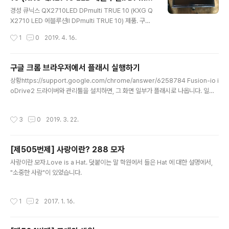
글 내용
ti TRUE 10)
동영상을 보기 바랍니다. 큐닉스 LED 모니터 목부분 제거
경성 큐닉스 QX2710LED DPmulti TRUE 10 (KXG Q
절대로 받침대(스텐드)를 먼저 제거하는 게 아닙니다. 작업
X2710 LED 에블루션Ⅱ DPmulti TRUE 10) 제품. 구매
순서 동영상을 참고하여 제가 작업한 순서를 설명하겠습니
는 꽤 오래 전에 했는데, 개인 사정으로 이제야 써먹네요.
작성시간
1
0
2019. 4. 16.
다. 작업하기 전에 손에..
제 컴퓨터 케이스가 특이해서... 아무튼 저렇게 설치했습니
다. 나중에 목부분을 제거하고 정상 설치를 했습니다. 저 목
부분이 제거되었다는 건, 정상 설치를 했다는 뜻이죠. 다른
구글 크롬 브라우저에서 플래시 실행하기
사람의 글 - 경성GK 큐닉스 QX2710 LED 에블루션Ⅱ D
글 내용
상황https://support.google.com/chrome/answer/6258784 Fusion-io i
Pmulti TRUE 10
oDrive2 드라이버와 관리툴을 설치하면, 그 화면 일부가 플래시로 나옵니다. 일반
적인 경우 구글 크롬 내장 플래시로 잘 표현해 줍니다. 그러나 그 관리툴에서는 플래
스 허용으로 해 줘도 플래시를 표현하지 못했습니다. 여러 사이트에서 제시하는 해결
작성시간
3
0
2019. 3. 22.
책그러나 이 방법들로는 해결이 안 되는 경우입니다. 다만 참고하여 자신의 경우에
맞는 방법을 찾기 바랍니다. 플래시가 설치되어 있는가? http://isflashinstalled.c
om/ - 말 그대로 플래시가 설치되어 있는지를 알려주는 사이트입니다. 영문. 하지만
[제505번제] 사랑이란? 288 모자
구글 크롬은 플래시 내장이라서 별로 도움이 안 되었습니다. 구글 크롬 플래시 차단
글 내용
해제 ..
사랑이란 모자.Love is a Hat. 덧붙이는 말 학원에서 들은 Hat 에 대한 설명에서,
"소중한 사람"이 있었습니다.
작성시간
1
2
2017. 1. 16.