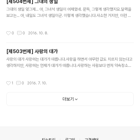
[제504번제] 그대의 생일
글 내용
그대의 생일 엊그제... 아, 그녀석 생일이 어제였네. 문득, 그렇게 생각했지요.달력을
보고는... 아, 내일도 그녀석 생일이군. 이렇게 생각했습니다.사소한 거지만, 이런 거
에서 사랑을 되새기게 되는 게 아닐까요? 혹시나 1978년생이시면, 생일 한 번 확인
해 보시기 바랍니다.
작성시간
0
0
2016. 10. 8.
[제503번제] 사랑의 대가
글 내용
사랑의 대가 사랑에는 대가가 따릅니다.사랑을 하면서 아무런 값도 치르지 않는다고
생각하지만, 사랑에는 언제가 대가가 따릅니다.사랑하는 사람보다 먼저 약속장소에
나갔을 때에는 기다림을 대가로 지불합니다.사랑하는 사람을 먼저 세상을 떠났을 때
에는 슬픔을 대가로 지불합니다.사랑하는 사람이 나를 떠나 그녀에게 갔을 때에는 추
작성시간
1
0
2016. 7. 10.
억을 대가로 지불합니다.사랑하는 사람과 데이트를 하고 있는 때에는 행복을 대가로
지불합니다.오늘 당신은 그 사랑을 누리기 위해 무엇을 지불하셨는지요?당신이 지불
한 대가가 아무리 작더라도 소중히 여기십시오. 대가를 지불하고자 해도 더 이상 지
더보기
불할 수 없는 사람이 있음을 알아 주십시오.나는...사랑하는 사람이 어디에 있는지를
모르니 기다림도 슬픔도 추억도 대가로 지불할 수 없습니다.사랑하는 사람..
의안내
티스토리
로그인
고객센터