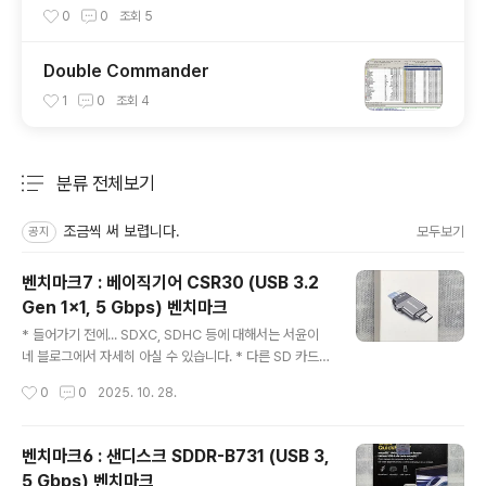
0
0
조회
5
Double Commander
1
0
조회
4
분류 전체보기
주요 글 목록
조금씩 써 보렵니다.
모두보기
공지
벤치마크7 : 베이직기어 CSR30 (USB 3.2
Gen 1x1, 5 Gbps) 벤치마크
글 내용
* 들어가기 전에... SDXC, SDHC 등에 대해서는 서윤이
네 블로그에서 자세히 아실 수 있습니다. * 다른 SD 카드
리더기 및 SD 카드 사진은 이전글을 보시기 바랍니다.* 벤
작성시간
0
0
2025. 10. 28.
치마크 01 참조 / 벤치마크 02 참조 / 벤치마크 03 참조 /
벤치마크 04 참조 / 벤치마크 05 참조 / 벤치마크 06 참조
벤치마크7 : 베이직기어 CSR30 (USB 3.2 Gen 1x1, 5
벤치마크6 : 샌디스크 SDDR-B731 (USB 3,
Gbps) 벤치마크제품사진제품 설명이 좀 특이한데, C타입
5 Gbps) 벤치마크