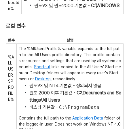
bootd
윈도9X 및 윈도2000 기본값 -
C:\WINDOWS
ir%
로컬 변수
변수
설명
The %AllUsersProfile% variable expands to the full pat
h to the All Users profile directory. This profile contain
%A
s resources and settings that are used by all system ac
LL
counts.
Shortcut
links copied to the All Users' Start me
US
nu or Desktop folders will appear in every user's Start
ER
menu or
Desktop
, respectively.
SP
윈도9X 및 NT4 기본값 - 정의되지 않음
RO
윈도 2000 이후 기본값 -
C:\Documents and Se
FIL
E%
ttings\All Users
비스타 기본값 -
C:\ProgramData
Contains the full path to the
Application Data
folder of
the logged-in user. Does not work on Windows NT 4.0