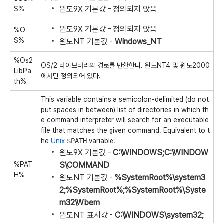
윈도9X 기본값 - 정의되지 않음
S%
윈도9X 기본값 - 정의되지 않음
%O
S%
윈도NT 기본값 -
Windows_NT
%Os2
OS/2 라이브러리의 경로를 반환한다. 윈도NT4 및 윈도2000
LibPa
에서만 정의되어 있다.
th%
This variable contains a semicolon-delimited (do not
put spaces in between) list of directories in which th
e command interpreter will search for an executable
file that matches the given command. Equivalent to t
he
Unix
$PATH
variable.
윈도9X 기본값 -
C:\WINDOWS;C:\WINDOW
%PAT
S\COMMAND
H%
윈도NT 기본값 -
%SystemRoot%\system3
2;%SystemRoot%;%SystemRoot%\Syste
m32\Wbem
윈도NT 표시값 -
C:\WINDOWS\system32;