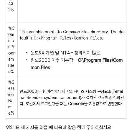
43
2%
%C
This variable points to Common Files directory. The de
om
fault is
C:\Program Files\Common Files
.
mo
nPr
윈도9X 계열 및 NT4 - 정의되지 않음.
ogr
am
윈도2000 이후 기본값 -
C:\Program Files\Com
File
mon Files
s%
%S
ess
윈도2000 이후 버전에서 터미널 서비스 시스템 구성요소(Termi
ion
nal Services system component)가 설치된 경우에만 정의된
Na
다. 로컬에서 로그인했을 때는
Console
을 기본값으로 반환한다.
m
e%
위의 표 세 가지를 읽을 때 다음과 같은 점에 주의하십시오.