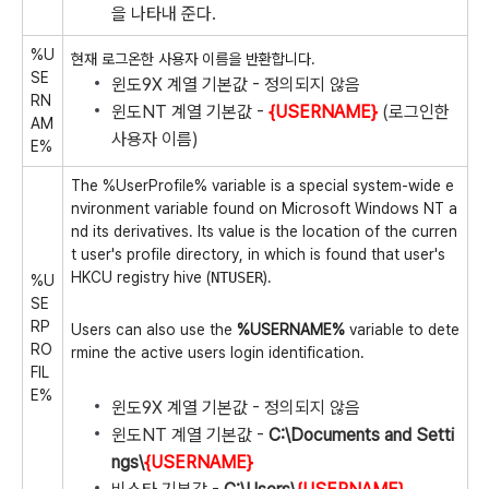
을 나타내 준다.
%U
현재 로그온한 사용자 이름을 반환합니다.
SE
윈도9X 계열 기본값 - 정의되지 않음
RN
윈도NT 계열 기본값 -
{USERNAME}
(로그인한
AM
사용자 이름)
E%
The %UserProfile% variable is a special system-wide e
nvironment variable found on Microsoft Windows NT a
nd its derivatives. Its value is the location of the curren
t user's profile directory, in which is found that user's
HKCU registry hive (
NTUSER
).
%U
SE
RP
Users can also use the
%USERNAME%
variable to dete
RO
rmine the active users login identification.
FIL
E%
윈도9X 계열 기본값 - 정의되지 않음
윈도NT 계열 기본값 -
C:\Documents and Setti
ngs\
{USERNAME}