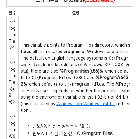
비스타 기본값 -
C:\Users\
{USERNAME}
변수
설명
%P
rog
ram
File
This variable points to Program Files directory, which s
s%
tores all the installed program of Windows and others.
The default on English-language systems is
C:\Progr
%P
am Files
. In 64-bit editions of Windows (XP, 2003, Vi
rog
sta), there are also
%ProgramFiles(x86)%
which defaul
ram
ts to
C:\Program Files (x86)
and
%ProgramW643
File
2%
which defaults to
C:\Program Files
. The %Progr
s(x
amFiles% itself depends on whether the process reque
8
sting the environment variable is itself 32-bit or 64-bit
6)%
(this is caused by
Windows-on-Windows 64-bit
redirec
tion).
%P
rog
윈도9X 계열 - 정의되지 않음.
ram
윈도NT 계열 기본값 -
C:\Program Files
W6