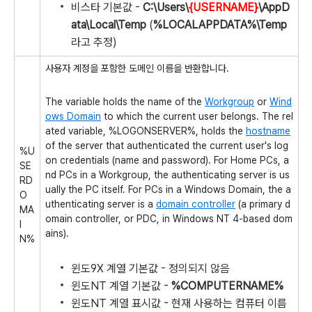
비스타 기본값 -
C:\Users\
{USERNAME}
\AppD
ata\Local\Temp
(
%LOCALAPPDATA%\Temp
라고 추정)
사용자 계정을 포함한 도메인 이름을 반환합니다.
The variable holds the name of the
Workgroup
or
Wind
ows Domain
to which the current user belongs. The rel
ated variable, %LOGONSERVER%, holds the
hostname
of the server that authenticated the current user's log
%U
on credentials (name and password). For Home PCs, a
SE
nd PCs in a Workgroup, the authenticating server is us
RD
ually the PC itself. For PCs in a Windows Domain, the a
O
uthenticating server is a
domain controller
(a primary d
MA
omain controller, or PDC, in Windows NT 4-based dom
I
ains).
N%
윈도9X 계열 기본값 - 정의되지 않음
윈도NT 계열 기본값 -
%COMPUTERNAME%
윈도NT 계열 표시값 - 현재 사용하는 컴퓨터 이름