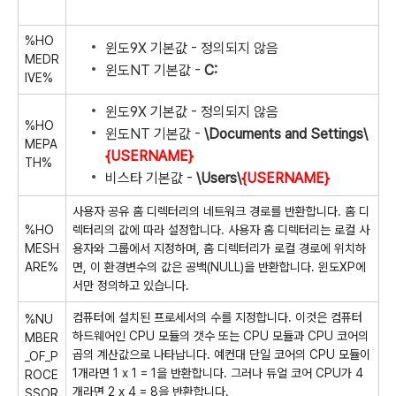
%HO
윈도9X 기본값 - 정의되지 않음
MEDR
윈도NT 기본값 -
C:
IVE%
윈도9X 기본값 - 정의되지 않음
%HO
윈도NT 기본값 -
\Documents and Settings\
MEPA
{USERNAME}
TH%
비스타 기본값 -
\Users\
{USERNAME}
사용자 공유 홈 디렉터리의 네트워크 경로를 반환합니다. 홈 디
%HO
렉터리의 값에 따라 설정합니다. 사용자 홈 디렉터리는 로컬 사
MESH
용자와 그룹에서 지정하며, 홈 디렉터리가 로컬 경로에 위치하
ARE%
면, 이 환경변수의 값은 공백(NULL)을 반환합니다. 윈도XP에
서만 정의하고 있습니다.
컴퓨터에 설치된 프로세서의 수를 지정합니다. 이것은 컴퓨터
%NU
하드웨어인 CPU 모듈의 갯수 또는 CPU 모듈과 CPU 코어의
MBER
곱의 계산값으로 나타납니다. 예컨대 단일 코어의 CPU 모듈이
_OF_P
1개라면 1 x 1 = 1을 반환합니다. 그러나 듀얼 코어 CPU가 4
ROCE
개라면 2 x 4 = 8을 반환합니다.
SSOR