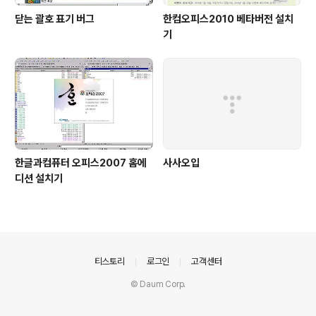
닫는 괄호 표기 버그
한컴오피스2010 베타버전 설치
기
한글과컴퓨터 오피스2007 홈에
사사오입
디션 설치기
의안내
티스토리
로그인
고객센터
© Daum Corp.