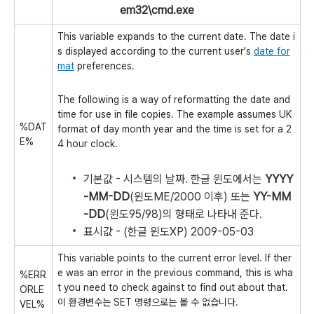
em32\cmd.exe
This variable expands to the current date. The date i
s displayed according to the current user's
date for
mat
preferences.
The following is a way of reformatting the date and
time for use in file copies. The example assumes UK
%DAT
format of day month year and the time is set for a 2
E%
4 hour clock.
기본값 - 시스템의 날짜. 한글 윈도에서는
YYYY
-MM-DD
(윈도ME/2000 이후) 또는
YY-MM
-DD
(윈도95/98)의 형태로 나타내 준다.
표시값 - (한글 윈도XP) 2009-05-03
This variable points to the current error level. If ther
e was an error in the previous command, this is wha
%ERR
t you need to check against to find out about that.
ORLE
이 환경변수는 SET 명령으로는 볼 수 없습니다.
VEL%