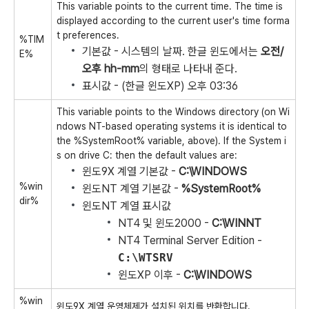
This variable points to the current time. The time is
displayed according to the current user's time forma
t preferences.
%TIM
기본값 - 시스템의 날짜. 한글 윈도에서는
오전/
E%
오후 hh-mm
의 형태로 나타내 준다.
표시값 - (한글 윈도XP) 오후 03:36
This variable points to the Windows directory (on Wi
ndows NT-based operating systems it is identical to
the %SystemRoot% variable, above). If the System i
s on drive C: then the default values are:
윈도9X 계열 기본값 -
C:\WINDOWS
%win
윈도NT 계열 기본값 -
%SystemRoot%
dir%
윈도NT 계열 표시값
NT4 및 윈도2000 -
C:\WINNT
NT4 Terminal Server Edition -
C:\WTSRV
윈도XP 이후 -
C:\WINDOWS
%win
윈도9X 계열 운영체제가 설치된 위치를 반환합니다.