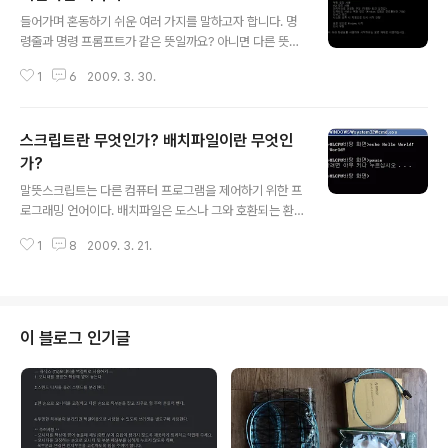
글 내용
있다. 정의되지 않은 환경 변수에 대한 처리 방법이 다르다. 도스와 윈도9X 계
들어가며 혼동하기 쉬운 여러 가지를 말하고자 합니다. 명
열에서는 정의되지 않은 환경변수는 공백으로 처리하지만, 윈도XP에서는 환경
령줄과 명령 프롬프트가 같은 뜻일까요? 아니면 다른 뜻일
변수 이름을 돌려준..
까요? 배치파일에서는 어떻게 윈도용 프로그램을 실행시
1
6
2009. 3. 30.
킬 수 있을까요? 이와 같은 질문을 생각해 본 적이 있는 사
람은 궁금하겠지요. 하나씩 차근차근 알아보기로 하죠. 명
령줄? 명령 프롬프트? 명령줄과 명령 프롬프트는 자주 섞
스크립트란 무엇인가? 배치파일이란 무엇인
어쓰거나 헷갈리지만 분명히 다릅니다. 커맨드 라인(Com
mand Line), 곧 명령줄은 모니터 화면에서 사용자가 명령
가?
글 내용
을 입력하도록 되어 있는 행을 뜻합니다. 덧붙여 그러한 명
말뜻스크립트는 다른 컴퓨터 프로그램을 제어하기 위한 프
령이 기억되는 기억장치의 영역도 명령줄이라고 한다네요.
로그래밍 언어이다. 배치파일은 도스나 그와 호환되는 환
흔히 '명령행'이라고 부릅니다. 한편 CLI(Command Lin
경에서 여러 프로그램을 한데 묶어 작업을 원활히 하기 위
e Interface)를 커맨드 라인이라고 부르기도 합니다. 명령
1
8
2009. 3. 21.
한 스크립트 파일이다. MS-DOS, OS/2, 윈도에서 쓰이
프롬프트(Comma..
는 배치 파일(batch file)은 명령 인터프리터에 의해 실행
되게끔 고안된 명령어들이 나열되어 있는 텍스트 파일이
다. 배치 파일이 실행될 때, COMMAND.COM 또는 cm
d.exe와 같은 셸 프로그램이 파일을 읽어 명령어를 줄 단
이 블로그 인기글
위로 실행한다. 배치 파일은 보통 실행 파일을 자동으로, 연
속적으로 실행할 때 유용하며 시스템 관리자가 따분한 일
들을 자동화하기 위해 자주 사용한다. 마이크로소프트에서
사용하는 이름은 일괄 파일이다. 이곳에서는 스크립트는
그다지 다루지 않는다. 대부분 ..