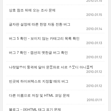
2010.01.15
상호 참조 뒤에 오는 조사 문제
2010.01.15
글자판 설정에 따른 한영 자동 전환 버그
2010.01.14
버그 5 확인 - 보이지 않는 카테고리 목록 확인
2010.01.13
버그 7 확인 - 캡션의 옛한글 버그 확인
2010.01.12
나랏말ᄊᆞ미 듀ᇰ귁에 달아 문ᄍᆞᆼ와로 서르 ᄉᆞᄆᆞᆺ디 아니ᄒᆞᆯᄊᆡ
2010.01.12
빈곳에 하이퍼텍스트 지정할 때의 버그
2010.01.12
다른 이름으로 저장 및 HTML 코딩 문제
2010.01.11
블로그 - (X)HTML 태그 표기 문제