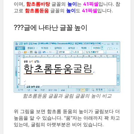
이며,
함초롬바탕
글꼴의
높이
는
41픽셀
입니다. 참
고로
함초롬돋움
글꼴의
높이
도
41픽셀
입니다.
???글에 나타난 글꼴 높이
함초롬돋움 글꼴과 굴림 글꼴의 높이 비교
위 그림을 보면 함초롬 돋움의 높이가 굴림보다 더
높음을 알 수 있습니다. "움"자는 아래까지 꽉 차고
있는데, 굴림의 아랫부분은 비어 있습니다.