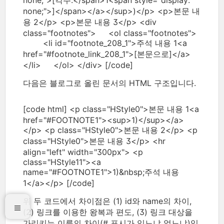
none;">[각주:</span>1<span style="display:
none;">]</span></a></sup>)</p> <p>본문 내
용 2</p> <p>본문 내용 3</p> <div
class="footnotes"> <ol class="footnotes">
<li id="footnote_208_1">주석 내용 1<a
href="#footnote_link_208_1">[본문으로]</a>
</li> </ol> </div> [/code]
다음은 블로그로 올린 문서의 HTML 구조입니다.
[code html] <p class="HStyle0">본문 내용 1<a
href="#FOOTNOTE1"><sup>1)</sup></a>
</p> <p class="HStyle0">본문 내용 2</p> <p
class="HStyle0">본문 내용 3</p> <hr
align="left" width="300px"> <p
class="HStyle11"><a
name="#FOOTNOTE1">1)&nbsp;주석 내용
1</a></p> [/code]
위 두 코드에서 차이점은 (1) id와 name의 차이,
(2) 링크를 이용한 왕복과 편도, (3) 링크 대상을
가리키는 이름의 차이(# 표시가 있느냐 없느냐)입