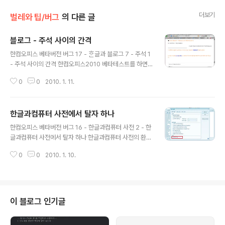
더보기
벌레와 팁/버그
의 다른 글
블로그 - 주석 사이의 간격
글 내용
한컴오피스 베타버전 버그 17 - ᄒᆞᆫ글과 블로그 7 - 주석 1
- 주석 사이의 간격 한컴오피스2010 베타테스트를 하면
서 가장 아쉬운 점은 너무 자사 제품을 위주로 작업을 처리
0
0
2010. 1. 11.
한다는 점이었다. 물론 한글과컴퓨터사라는 회사에서 만들
었으므로 그것은 당연할 수도 있다. 하지만 블로그에 글을
올릴 때 스타일을 따로 만들어서 올리면서, 그것도 제대로
한글과컴퓨터 사전에서 탈자 하나
적용도 안 되게 올리는 일은 그러한 자사 중심주의가 빚은
글 내용
최악의 버그(벌레) 가운데 하나라고 생각합니다. 이번에도
한컴오피스 베타버전 버그 16 - 한글과컴퓨터 사전 2 - 한
한 가지 벌레를 발견하게 되었습니다. 그런데 이게 좀 이상
글과컴퓨터 사전에서 탈자 하나 한글과컴퓨터 사전의 환경
합니다. 아, 벌레는 원래 이상한 놈이었죠. 실수했습니다. 1.
설정을 하다가 탈자 하나를 발견했습니다. 1. 벌레의 유형
벌레의 유형 ᄒᆞᆫ글 씨! 주석과 주석 사이에는 굳이 빈 줄이
0
0
2010. 1. 10.
단순한 탈자입니다. 2. 개발자의 답변 2010년 1월 10일
필요하지 않습니다. 오히려 페이지 레이아웃(편집 배정)을
버그 리포팅을 한 상태입니다. 3. 벌레의 발견 한글과컴퓨
흩트리는..
터 사전에 나타난 이상한 모양의 글자 문서를 작성하다가
알게 되었습니다. 위 그림에서 빨간색 표시된 부분입니다.
닫는 괄호가 있어야 하는데, 없습니다. 4. 벌레의 원인 단순
이 블로그 인기글
한 탈자로 여겨집니다. 5. 비슷한 벌레 ● [벌레와 팁/버그]
- 한글과컴퓨터 사전에 나타난 이상한 모양의 글자 6. 관련