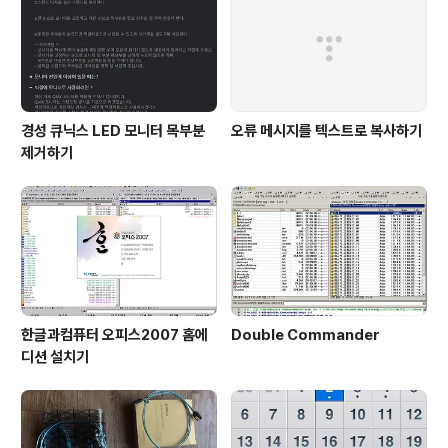
문서 6.1. 내부 문서 ● [벌레와 팁/버그] - 한글과컴퓨터 사
전에 나타난 이상한 모양의 글자 ● [벌레와 팁/버그..
경성 큐닉스 LED 모니터 목부분
오류 메시지를 텍스트로 복사하기
제거하기
한글과컴퓨터 오피스2007 홈에
Double Commander
디션 설치기