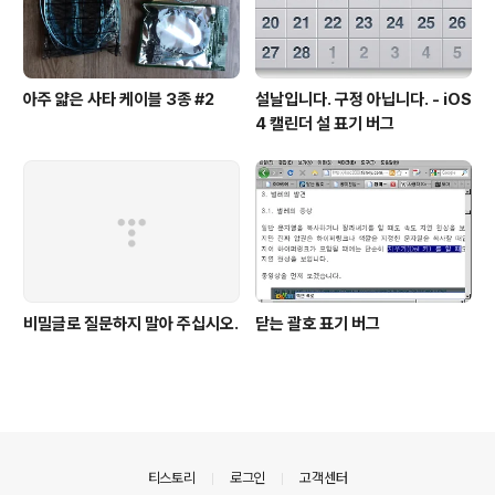
아주 얇은 사타 케이블 3종 #2
설날입니다. 구정 아닙니다. - iOS
4 캘린더 설 표기 버그
비밀글로 질문하지 말아 주십시오.
닫는 괄호 표기 버그
의안내
티스토리
로그인
고객센터