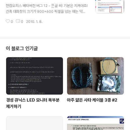
글 내용
습니다. 바로 열어 본 링크와 열어 보지 않은 링크에 대한
한컴오피스 베타버전 버그 12 - ᄒᆞᆫ글 씨! 기본은 지켜야죠!
정보를 파일 포맷에서 따로 관리하지 않고, 문서 내용으로
간혹 대화창의 크기가 800×600 픽셀을 넘는 때는 약간
서 관리함으로써 문서 내용으로 인식된 그것이 오류를 일
신경질이 나기도 합니다. 물론 보통 사람은 전혀 그런 거 생
으키고 있습니다. 2. 개발자의 답변 2010년 1월 7일 버그
0
0
2010. 1. 8.
각하지 않겠지만, 윈도XP에서는 기본 해상도가 800×60
리포팅을 한 상태입니다. 3. 벌레의 발견 ‘그저 PDF 파일
0 픽셀이지요. 비스타도 윈도7도 기본 해상도는 800×60
이나..
0 픽셀입니다. 프로그램을 짤 때 최악의 경우를 고려하지
않는다면, 그것은 그 최악의 상황에 처한 사람에게는 버그
아닌 버그가 되어 버립니다. 1. 벌레의 유형 여보세요, ᄒᆞᆫ글
이 블로그 인기글
씨! 기본은 지켜야죠! 제 블로그의 경우에도 최악의 경우를
고려하지 않은 점이 있습니다. 그렇기에 조금 엉뚱한 경고
를 보여주고 있지요. 하지만 제 블로그는 제가 보려고 만든
블로그이니 그다지 문제가 없습니다. 하지만 ‘상업용 제
품’..
경성 큐닉스 LED 모니터 목부분
아주 얇은 사타 케이블 3종 #2
제거하기