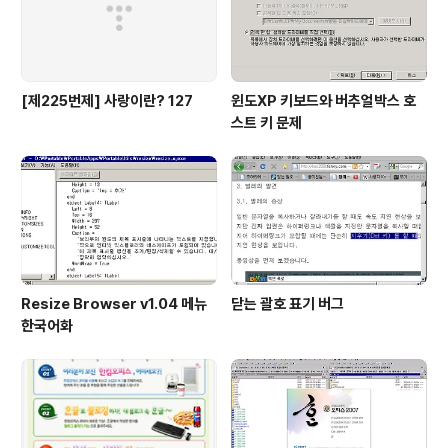
[제225번제] 사랑이란? 127
윈도XP 키보드와 버추얼박스 호
스트 키 문제
Resize Browser v1.04 메뉴
닫는 괄호 표기 버그
한국어화