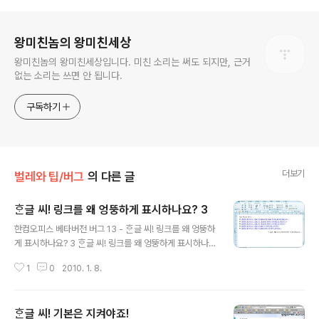
로그 정보
왕미친놈의 왕미친세상
왕미친놈의 왕미친세상입니다. 미친 소리는 써도 되지만, 근거
없는 소리는 쓰면 안 됩니다.
구독하기
더보기
벌레와 팁/버그
의 다른 글
ᄒᆞᆫ글 씨! 링크를 왜 엉뚱하게 표시하나요? 3
글 내용
한컴오피스 베타버전 버그 13 - ᄒᆞᆫ글 씨! 링크를 왜 엉뚱하
게 표시하나요? 3 ᄒᆞᆫ글 씨! 링크를 왜 엉뚱하게 표시하나
요? 문서에 이어 ᄒᆞᆫ글 씨! 링크를 왜 엉뚱하게 표시하나요?
1
0
2010. 1. 8.
2 문서를 작성하면서 예상보다 사태가 심각하다고 여기게
되었습니다. 1. 벌레의 유형 이번에는 인쇄(프린트) 기능과
관련하여 하이퍼링크 색상을 엉뚱하게 보여주고 있음을 확
ᄒᆞᆫ글 씨! 기본은 지켜야죠!
인했습니다. 물론 이전에 제가 예상했던 그 원인 때문이었