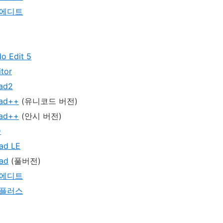
에디트
o Edit 5
itor
ad2
ad++
(유니코드 버전)
ad++
(안시 버전)
D
ad LE
ad
(풀버전)
에디트
플러스