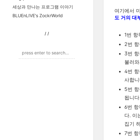
세상과 만나는 프로그램 이야기
여기에서 
BLUEnLIVE's ZockrWorld
도 거의 대
/
/
1번 
2번 
3번 
불러와
4번 
사합니
5번 항
됩니다
6번 
다. 
집기 
7번 항