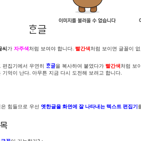
ᄒᆞᆫ글
글씨
가
자주색
처럼 보여야 합니다.
빨간색
처럼 보이면 글꼴이 없
트 편집기에서 우연히
을 복사하여 붙였다가
빨간색
처럼 보
ᄒᆞᆫ글
 기억이 난다. 아무튼 지금 다시 도전해 보려고 합니다.
력은 힘들므로 우선
옛한글을 화면에 잘 나타내는 텍스트 편집기
항목