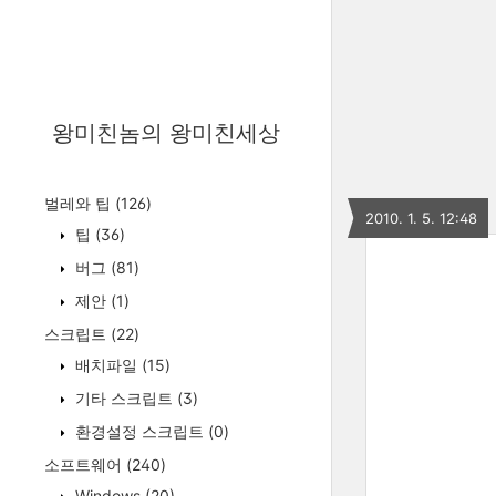
왕미친놈의 왕미친세상
벌레와 팁
(126)
2010. 1. 5. 12:48
팁
(36)
버그
(81)
제안
(1)
스크립트
(22)
배치파일
(15)
기타 스크립트
(3)
환경설정 스크립트
(0)
소프트웨어
(240)
Windows
(20)