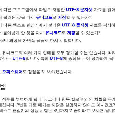
서 다른 프로그램에서 파일로 저장한
UTF-8 문자셋
자료를 읽어
서 불러온 것을 다시
유니코드
로
저장
할 수 있는가?
서 다른 텍스트 편집기에서 불러온
UTF-8 문자셋
자료를 복사하여 
서 붙여넣기 한 것을 다시
유니코드
로
저장
할 수 있는가?
1~8번 과정을 가변폭 글꼴로 다시 시험합니다.
 유니코드의 여러 가지 형태를 모두 평가할 수는 없습니다. 따
 하나는
UTF-8
입니다. 특히
UTF-8
에 중점을 두어 평가하게 됩
면
오피스웨어
도 점검을 해 봐야겠습니다.
방법
 점수를 부여하게 됩니다. 그러나 항목 별로 약간의 차별을 두게 
매깁니다. 9번을 따로 매기는 까닭은 설명하지 않아도 아시겠죠?
 텍스트 편집기의 성능 시험은 8번까지로 끝이라고 보시면 됩니