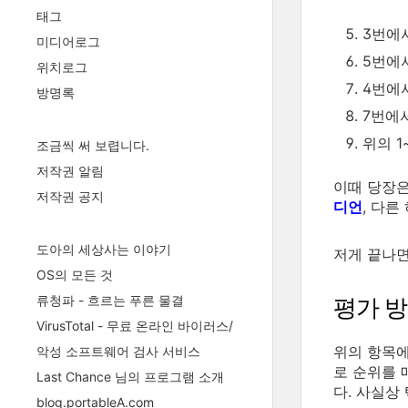
태그
3번에
미디어로그
5번에
위치로그
4번에
방명록
7번에
위의 
조금씩 써 보렵니다.
저작권 알림
이때 당장은
저작권 공지
디언
, 다른
도아의 세상사는 이야기
저게 끝나
OS의 모든 것
류청파 - 흐르는 푸른 물결
평가 
VirusTotal - 무료 온라인 바이러스/
위의 항목에
악성 소프트웨어 검사 서비스
로 순위를 
Last Chance 님의 프로그램 소개
다. 사실상
blog.portableA.com