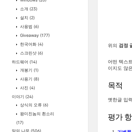
소개
(23)
설치
(2)
사용법
(6)
Giveaway
(177)
한국어화
(4)
위의
검정 
스크린샷
(6)
어떤 텍스
하드웨어
(14)
이지도 않은
개봉기
(1)
사용기
(8)
목적
사진
(4)
이야기
(24)
옛한글 입
상식의 오류
(6)
왕미친놈의 흰소리
평가 
(17)
말의 나무
(506)