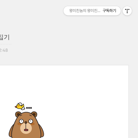
왕미친놈의 왕미친세상
구독하기
집기
2:48