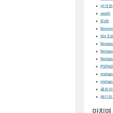
아크로
gedit
jEdit
Komod
Xin Ed
Notep
Notep
Notep
PSPA
metap
metap
울트라
에디트
마치며