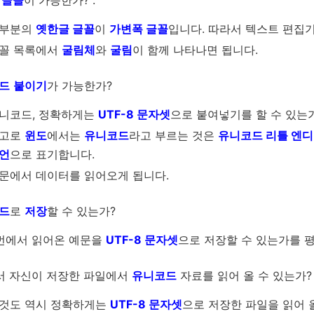
 글꼴
이 가능한가? :
부분의
옛한글 글꼴
이
가변폭 글꼴
입니다. 따라서 텍스트 편집
꼴 목록에서
굴림체
와
굴림
이 함께 나타나면 됩니다.
드
붙이기
가 가능한가?
니코드, 정확하게는
UTF-8 문자셋
으로 붙여넣기를 할 수 있는가? (
고로
윈도
에서는
유니코드
라고 부르는 것은
유니코드 리틀 엔
언
으로 표기합니다.
문에서 데이터를 읽어오게 됩니다.
드
로
저장
할 수 있는가?
번에서 읽어온 예문을
UTF-8 문자셋
으로 저장할 수 있는가를 
서 자신이 저장한 파일에서
유니코드
자료를 읽어 올 수 있는가?
것도 역시 정확하게는
UTF-8 문자셋
으로 저장한 파일을 읽어 