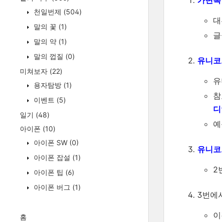
가변폭
천일번제
(504)
대
말의 꽃
(1)
글
말의 약
(1)
말의 껍질
(0)
유니코
미쳐보자
(22)
유
용자탐방
(1)
참
이벤트
(5)
디
일기
(48)
예
아이폰
(10)
아이폰 SW
(0)
유니코
아이폰 잡설
(1)
2
아이폰 팁
(6)
아이폰 버그
(1)
3번에
이
홈