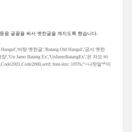
 돋움 글꼴을 써서 옛한글을 깨지도록 했습니다.
Old Hangul','바탕 옛한글','Batang Old Hangul','궁서 옛한
','Un Jamo Batang Ex','UnJamoBatangEx','은 자모 바
02,Code2001,Code2000,serif; font-size: 105%;">나랏말ᄊᆞ미