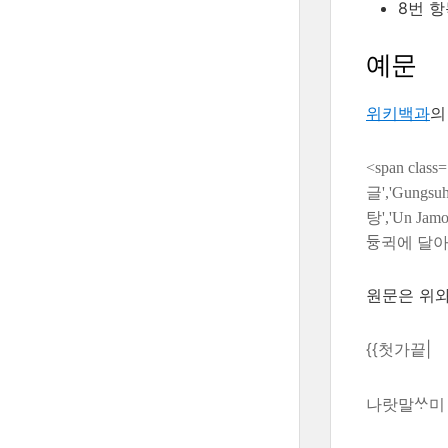
8번 
예문
위키백과
<span clas
글','Gungsu
탕','Un Jamo
듀ᇰ귁에 달아 
원문은 위와
{{첫가끝|
나랏말ᄊᆞ미 듕