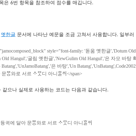
항목은 6번 항목을 참조하여 점수를 매깁니다.
의
옛한글
문서에 나타난 예문을 조금 고쳐서 사용합니다. 일부러
s="jamocomposed_block" style="font-family: '돋움 옛한글','Dotum 
h Old Hangul','굴림 옛한글','NewGulim Old Hangul','은 자모 바탕 확장
 Batang','UnJamoBatang','은 바탕','Un Batang','UnBatang',Code20
문ᄍᆞᆼ와로 서르 ᄉᆞᄆᆞᆺ디 아니ᄒᆞᆯᄊᆡ</span>
 같으나 실제로 사용하는 코드는 다음과 같습니다.
귁에 달아 문ᄍᆞᆼ와로 서르 ᄉᆞᄆᆞᆺ디 아니ᄒᆞᆯᄊᆡ