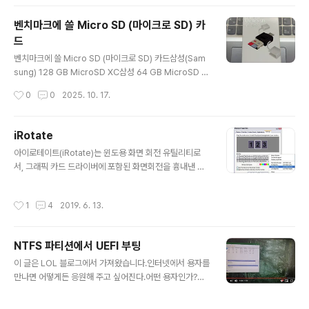
버려서 다시 하지 않고 그대로 두었습니다. 벤치마크1 : 엑
센 C타입 CRD20 (USB 2.0, 480 Mbps) 벤치마크Ax
벤치마크에 쓸 Micro SD (마이크로 SD) 카
xen-CRD20
드
글 내용
벤치마크에 쓸 Micro SD (마이크로 SD) 카드삼성(Sam
sung) 128 GB MicroSD XC삼성 64 GB MicroSD X
C삼성 32 GB MicroSD HC렉사(Lexar) 32 GB Micr
작성시간
0
0
2025. 10. 17.
oSD HC비교 기준이 되는 마이크로 SD 카드 리더기엑센
C타입 CRD20 : USB 2.0 / 480 Mbps쿠팡에서 구매한
듣보잡 미니리더기 SV : USB 2.0 / 480 Mbps코시 OT
iRotate
G CR3449C : USB 3.0 / 5 Gbps마이크로 SD 카드 리
글 내용
아이로테이트(iRotate)는 윈도용 화면 회전 유틸리티로
더기 간단 벤치마크삼성(Samsung) 128 GB MicroSD
서, 그래픽 카드 드라이버에 포함된 화면회전을 흉내낸 프
XC 카드 벤치마크 엑센 C타입 CRD20 : USB 2.0 / 480
로그램입니다. 이 기능은 그래픽 카드 드라이버 또는 유틸
MbpsC타입이라서 앞면 뒷면 바꿔 끼워서 벤치마크. 거의
리티에서 제공해 왔으나, 최신 드라이버에서는 이 기능이
비슷해서 굳이 바꿀 이유는 없었다. 쿠팡..
작성시간
1
4
2019. 6. 13.
대부분 사라졌습니다. 현재 인텔 내장 그래픽에서만 이 기
능이 살아있는듯싶습니다.프로그램 정보 프로그램 이름 : i
Rotate (아이로테이트) 버전 : v1.37 (2008년 6월 1일)
NTFS 파티션에서 UEFI 부팅
저작권자/제작자 : EnTech Taiwan 분류 : 화면 설정 유틸
글 내용
리티 지원 운영체제 : Windows 홈페이지 : https://ww
이 글은 LOL 블로그에서 가져왔습니다.인터넷에서 용자를
w.entechtaiwan.com/util/irotate.shtm 저작권 : Fre
만나면 어떻게든 응원해 주고 싶어진다.어떤 용자인가?이
e Software 평가 : @@@@@@@@@@ ( 10 / 10 )
번에 만난 용자는 드로이얀7 님이십니다.https://quasar
스크린 샷 : ..
zone.co.kr/bbs/board.php?bo_table=qf_cmr&w