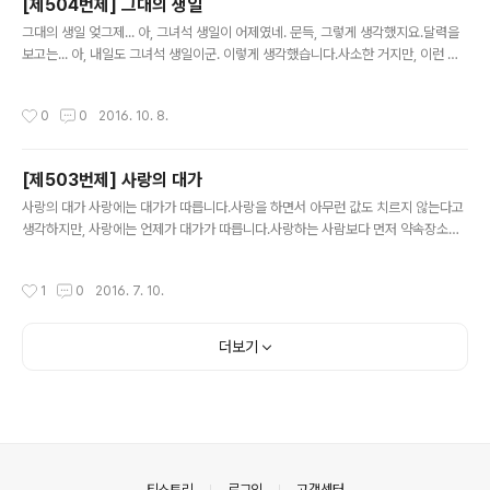
[제504번제] 그대의 생일
글 내용
그대의 생일 엊그제... 아, 그녀석 생일이 어제였네. 문득, 그렇게 생각했지요.달력을
보고는... 아, 내일도 그녀석 생일이군. 이렇게 생각했습니다.사소한 거지만, 이런 거
에서 사랑을 되새기게 되는 게 아닐까요? 혹시나 1978년생이시면, 생일 한 번 확인
해 보시기 바랍니다.
작성시간
0
0
2016. 10. 8.
[제503번제] 사랑의 대가
글 내용
사랑의 대가 사랑에는 대가가 따릅니다.사랑을 하면서 아무런 값도 치르지 않는다고
생각하지만, 사랑에는 언제가 대가가 따릅니다.사랑하는 사람보다 먼저 약속장소에
나갔을 때에는 기다림을 대가로 지불합니다.사랑하는 사람을 먼저 세상을 떠났을 때
에는 슬픔을 대가로 지불합니다.사랑하는 사람이 나를 떠나 그녀에게 갔을 때에는 추
작성시간
1
0
2016. 7. 10.
억을 대가로 지불합니다.사랑하는 사람과 데이트를 하고 있는 때에는 행복을 대가로
지불합니다.오늘 당신은 그 사랑을 누리기 위해 무엇을 지불하셨는지요?당신이 지불
한 대가가 아무리 작더라도 소중히 여기십시오. 대가를 지불하고자 해도 더 이상 지
더보기
불할 수 없는 사람이 있음을 알아 주십시오.나는...사랑하는 사람이 어디에 있는지를
모르니 기다림도 슬픔도 추억도 대가로 지불할 수 없습니다.사랑하는 사람..
의안내
티스토리
로그인
고객센터