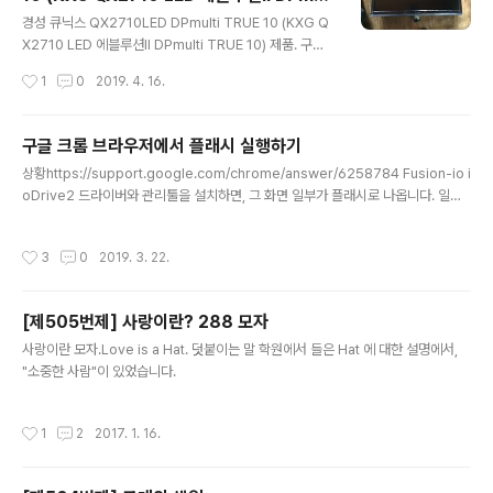
글 내용
ti TRUE 10)
동영상을 보기 바랍니다. 큐닉스 LED 모니터 목부분 제거
경성 큐닉스 QX2710LED DPmulti TRUE 10 (KXG Q
절대로 받침대(스텐드)를 먼저 제거하는 게 아닙니다. 작업
X2710 LED 에블루션Ⅱ DPmulti TRUE 10) 제품. 구매
순서 동영상을 참고하여 제가 작업한 순서를 설명하겠습니
는 꽤 오래 전에 했는데, 개인 사정으로 이제야 써먹네요.
작성시간
1
0
2019. 4. 16.
다. 작업하기 전에 손에..
제 컴퓨터 케이스가 특이해서... 아무튼 저렇게 설치했습니
다. 나중에 목부분을 제거하고 정상 설치를 했습니다. 저 목
부분이 제거되었다는 건, 정상 설치를 했다는 뜻이죠. 다른
구글 크롬 브라우저에서 플래시 실행하기
사람의 글 - 경성GK 큐닉스 QX2710 LED 에블루션Ⅱ D
글 내용
상황https://support.google.com/chrome/answer/6258784 Fusion-io i
Pmulti TRUE 10
oDrive2 드라이버와 관리툴을 설치하면, 그 화면 일부가 플래시로 나옵니다. 일반
적인 경우 구글 크롬 내장 플래시로 잘 표현해 줍니다. 그러나 그 관리툴에서는 플래
스 허용으로 해 줘도 플래시를 표현하지 못했습니다. 여러 사이트에서 제시하는 해결
작성시간
3
0
2019. 3. 22.
책그러나 이 방법들로는 해결이 안 되는 경우입니다. 다만 참고하여 자신의 경우에
맞는 방법을 찾기 바랍니다. 플래시가 설치되어 있는가? http://isflashinstalled.c
om/ - 말 그대로 플래시가 설치되어 있는지를 알려주는 사이트입니다. 영문. 하지만
[제505번제] 사랑이란? 288 모자
구글 크롬은 플래시 내장이라서 별로 도움이 안 되었습니다. 구글 크롬 플래시 차단
글 내용
해제 ..
사랑이란 모자.Love is a Hat. 덧붙이는 말 학원에서 들은 Hat 에 대한 설명에서,
"소중한 사람"이 있었습니다.
작성시간
1
2
2017. 1. 16.