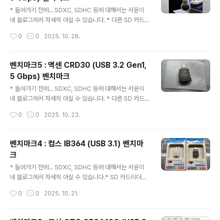
USB 3.2 Gen 1x1 이라고 나온다. 이는 USB3 1세대(전
글 내용
송률 5 Gbps), 레인 1개(1 Lane)만 쓴다는 의미다. USB
* 들어가기 전에... SDXC, SDHC 등에 대해서는 서윤이
3.2 2X2까지 있으며, 이것은 USB 3.2 Gen 2 (전송률 1
네 블로그에서 자세히 아실 수 있습니다. * 다른 SD 카드
0 Gbps)에, 레인 2개를 동시에 써서, 최대 전송률 ..
리더기 및 SD 카드 사진은 이전글을 보시기 바랍니다.* 벤
작성시간
0
0
2025. 10. 28.
치마크 01 참조 / 벤치마크 02 참조 / 벤치마크 03 참조 /
벤치마크 04 참조 / 벤치마크 05 참조벤치마크6 : 샌디스
크 SDDR-B731 (USB 3, 5 Gbps) 벤치마크제품사진사
벤치마크5 : 액센 CRD30 (USB 3.2 Gen1,
진 보면 알겠지만, C타입이 아니라 A타입이다. 벤치마크발
5 Gbps) 벤치마크
열도 손이 뜨거울 정도는 아니고... 단점...?의외로 손으로
글 내용
잡기 좋은 모양입니다.
* 들어가기 전에... SDXC, SDHC 등에 대해서는 서윤이
네 블로그에서 자세히 아실 수 있습니다. * 다른 SD 카드
리더기 및 SD 카드 사진은 이전글을 보시기 바랍니다.* 벤
작성시간
0
0
2025. 10. 23.
치마크 01 참조 / 벤치마크 02 참조 / 벤치마크 03 참조 /
벤치마크 04 참조벤치마크5 : 액센 CRD30 (USB 3.2 G
en1, 5 Gbps) 벤치마크제품사진벤치마크벤치마에서 좋
벤치마크4 : 컴스 IB364 (USB 3.1) 벤치마
은 결과가 나와서 기분이 좋습니다. 렉사 이놈은... 왜... 이
크
래?? 대부분 잘 되었습니다. 발열도 손이 뜨거울 정도는 아
글 내용
니고... 단점...?저기에 SD카드(TF카드) 꽂을 때 저 홈보다
* 들어가기 전에... SDXC, SDHC 등에 대해서는 서윤이
안쪽으로 약간 더 밀어넣어야 합니다. 안쪽에 스프링이 있
네 블로그에서 자세히 아실 수 있습니다.* SD 카드리더기
는 거 같은데, 자칫 실수하면... SD카드가 쏜살같이 날아가
사진은 이전글을 보시기 바랍니다.* 벤치마크 01 참조* 벤
작성시간
0
0
2025. 10. 21.
게 됩니다. 못 찾게 될 수도..
치마크 02 참조* 벤치마크 03 참조벤치마크4 : 컴스 IB3
64 (USB 3.1 USB 2.0, 480 Mbps) 벤치마크Coms IB
364 Card reader Support USB 3.1 Type-C port