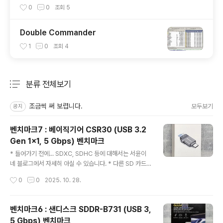
0
0
조회
5
Double Commander
1
0
조회
4
분류 전체보기
주요 글 목록
조금씩 써 보렵니다.
모두보기
공지
벤치마크7 : 베이직기어 CSR30 (USB 3.2
Gen 1x1, 5 Gbps) 벤치마크
글 내용
* 들어가기 전에... SDXC, SDHC 등에 대해서는 서윤이
네 블로그에서 자세히 아실 수 있습니다. * 다른 SD 카드
리더기 및 SD 카드 사진은 이전글을 보시기 바랍니다.* 벤
작성시간
0
0
2025. 10. 28.
치마크 01 참조 / 벤치마크 02 참조 / 벤치마크 03 참조 /
벤치마크 04 참조 / 벤치마크 05 참조 / 벤치마크 06 참조
벤치마크7 : 베이직기어 CSR30 (USB 3.2 Gen 1x1, 5
벤치마크6 : 샌디스크 SDDR-B731 (USB 3,
Gbps) 벤치마크제품사진제품 설명이 좀 특이한데, C타입
5 Gbps) 벤치마크