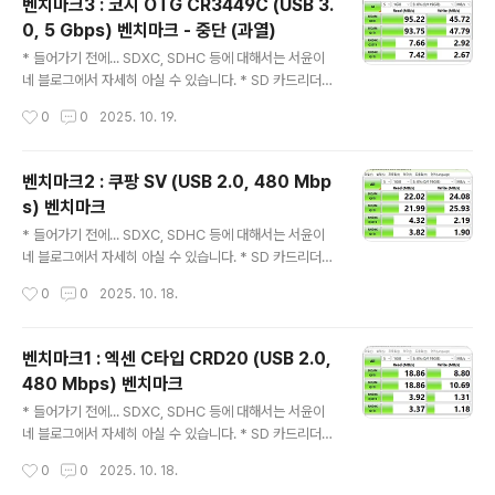
벤치마크3 : 코시 OTG CR3449C (USB 3.
이거 구라임... 믿지 마세요. 제품 사진벤치마크 마치며 나
0, 5 Gbps) 벤치마크 - 중단 (과열)
름대로 안 좋은 추억이 있는 리더기다. 지난 번에 속았으면
글 내용
서도 이번에 또 속았다. 이거 내구성도 안 좋다. 검정색 리
* 들어가기 전에... SDXC, SDHC 등에 대해서는 서윤이
더기는 부서졌다. ㅡㅡ;; 참고로 테스트는 어제 진행했다.
네 블로그에서 자세히 아실 수 있습니다. * SD 카드리더기
속도가 제대로 안 나와서 포트를 이리저리 바꾸느라 시간
사진은 이전글을 보시기 바랍니다.* 벤치마크 01 참조* 벤
작성시간
0
0
2025. 10. 19.
을 많이 소비했다. 결국 결론..
치마크 02 참조벤치마크3 : 코시 OTG CR3449C (US
B 3.0, 5 Gbps) 벤치마크 - 중단 (과열)원인이 코시 제품
인지, 삼성 SD카드 때문인지 모르기 때문에 일단 중단하
벤치마크2 : 쿠팡 SV (USB 2.0, 480 Mbp
고, 나중에 다시 하기로 함.일단 확인된 현상은... 이게 정상
s) 벤치마크
속도입니다. 하지만 일단 과열되면, 아래처럼 최고속도가
글 내용
반토막 납니다.
* 들어가기 전에... SDXC, SDHC 등에 대해서는 서윤이
네 블로그에서 자세히 아실 수 있습니다. * SD 카드리더기
사진은 이전글을 보시기 바랍니다.* 벤치마크 01 참조* 스
작성시간
0
0
2025. 10. 18.
크린샷에 나타난 SD 카드 용량 표기에 오류가 있습니다.
다 끝나고 나서 알아버려서 다시 하지 않고 그대로 두었습
니다. 벤치마크2 : 쿠팡 SV (USB 2.0, 480 Mbps) 벤치
벤치마크1 : 엑센 C타입 CRD20 (USB 2.0,
마크쿠팡SV
480 Mbps) 벤치마크
글 내용
* 들어가기 전에... SDXC, SDHC 등에 대해서는 서윤이
네 블로그에서 자세히 아실 수 있습니다. * SD 카드리더기
사진은 이전글을 보시기 바랍니다.* 스크린샷에 나타난 S
작성시간
0
0
2025. 10. 18.
D 카드 용량 표기에 오류가 있습니다. 다 끝나고 나서 알아