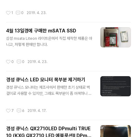
있고, 각각 4가닥씩 8가닥이 7개의 핀에 연결되어 있습니
로 제작되었습니다. 오른쪽 위가 오리코 제품으로 가장 비쌉니다. 1개에 7달러 정도
다. 가운데에 2가닥이 정중앙 4번째 핀에 연결됩니다. 좀
주고 5개를 알리익스프레스에서 직구하였습니다. 오른쪽 아래가 4개 묶음 케이블인
작성시간
1
0
2019. 4. 23.
특이한 구조인..
데, 1개에 12달러 정도 주고 4개를 알리익스프레스에서 직구하였습니다. 왼쪽이 가
장 싼 케이블인데, 1개에 2~2.5달러였는데, 총 12개를 알리익스프레스에서 직구하
였습니다. 비교 케이블 너비 측정 현재 하이포인트사의 로켓레이드(RocketRaid)
4월 13일경에 구매한 mSATA SSD
케이블입니다. 7.92mm라면, 사실상 8.0mm이며, 꽤 넙적한 편이며, 동시에 대부
글 내용
분 저 정도로 넙적합니다. 인텔 SSD에 함께 ..
삼성 msata Liteon 라이트온에서 직접 제작한 제품은 아
니고, 저렇게 판매만 합니다.
작성시간
0
0
2019. 4. 23.
경성 큐닉스 LED 모니터 목부분 제거하기
글 내용
경성 큐닉스 모니터는 제조사에서 판매한 초기 상태로 벽
걸이로 사용할 수 있지만, 그래도 목부분이 좀 어색하니 제
거하는 게 낫습니다. 큐닉스 홈페이지에서 FAQ를 살펴보
면 위와 같이 서로 정반대의 설명을 하고 있습니다. 저 역시
작성시간
7
6
2019. 4. 17.
직접 분리하지 말고, 그냥 그대로 포장해서 AS 신청(목부
분 분리 신청)을 하는 게 낫다고 생각합니다. 아무튼 스텐드
(받침대)를 먼저 분리할 경우 목부분을 제거하기가 매우 어
경성 큐닉스 QX2710LED DPmulti TRUE
렵습니다. 직접 제거할 사람만 이 글을 참고하기 바라며, 절
10 (KXG QX2710 LED 에블루션Ⅱ DPmul
대로 모든 일은 자신의 책임입니다. 동영상 실제 제거하는