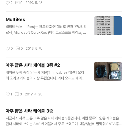
작성시간
2
0
2019. 5. 16.
r_id=188352 위 장면에서 파티션 설정은 전부 NTFS입
니다. UEFI-NTFS 부팅 via YouTube 왜 용자인가?컴퓨
터를 좀 한다 하는 사람들은 uefi 설정을 직접 건드려 보는
MultiRes
데, 그렇다고 하더라도 uefi 부팅을 ntfs 파티션에서 하지
글 내용
는 않는다. 대부분 지원하지 않기 때문이다. 그냥 아무 의미
멀티레스(MultiRes)는 윈도용 화면 해상도 변경 유틸리티
없는 짓이다. 더구나 마이크로소프트 윈도우에서조차 제대
로서, Microsoft QuickRes (마이크로소프트 퀵레스, W
로 지원하지 않는다. ㅡㅡ;; 그리고 이분이 다른 웹페이지에
indows 95용 16비트 애플릿)를 흉내낸 프로그램입니다.
서 명언을 남기셨습니다. UEFI는 ..
당시로서는 매우 유용하게 쓰던 프로그램인데, 요즘은 별
작성시간
0
0
2019. 5. 9.
로 쓰는 사람이 없습니다. 일단 다중 모니터(멀티 모니터)
를 지원합니다. 프로그램 정보 프로그램 이름 : MultiRes
(멀티레스) 버전 : v1.58 (2006년 11월 12일) 저작권자/
아주 얇은 사타 케이블 3종 #2
제작자 : EnTech Taiwan 분류 : 화면 설정 유틸리티 지원
글 내용
운영체제 : Windows 홈페이지 : https://www.entecht
케이블 두께 측정 얇은 케이블(Thin cable) 가운데 오히
aiwan.com/util/multires.shtm 저작권 : Free Softw
려 오리코 케이블이 가장 두껍습니다. 기타 오리코 케이블
are 평가 : @@@@@@@@@@ ( 10 / 10..
은 저 박스 1개에 케이블 1개가 담겨 있습니다. 케이블데콘
포장지에는 저 4선 묶음 케이블이 1개 담겨 있습니다. 케이
작성시간
1
3
2019. 4. 28.
블데콘 포장지의 QR코드는 제품 소개 웹페이지로 연결해
줍니다. 짝퉁 케이블은 주문한 수량만큼 저 비닐 봉다리에
넣은 뒤 뽁뽁이 소포 봉다리로 쌓여서 옵니다. 참고 참고로
아주 얇은 사타 케이블 3종
SATA 데이터 케이블은 7가닥이며, 사타 플러그도 7핀입
글 내용
니다. 그런데 하이포인트사의 로켓레이드(RocketRaid)
지금까지 사서 모은 아주 얇은 사타 케이블 3종입니다. 이런 종류의 얇은 케이블은
케이블이나 인텔의 폭스콘제 케이블도 두 부분으로 나뉘어
원래 서버에 쓰이는 SAS 케이블에서 주로 쓰였으며, 대량생산에 발맞춰 SATA용으