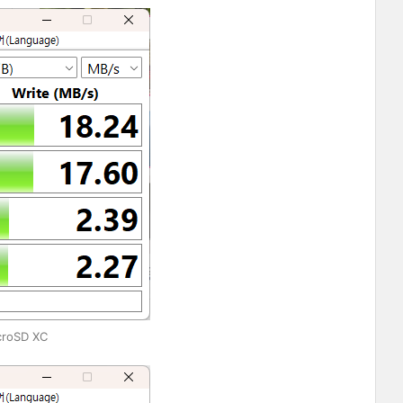
croSD XC