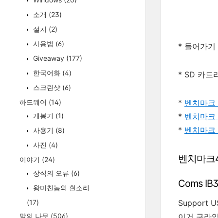
소개
(23)
설치
(2)
사용법
(6)
* 들어가기
Giveaway
(177)
한국어화
(4)
* SD 카
스크린샷
(6)
하드웨어
(14)
*
벤치마크 
개봉기
(1)
*
벤치마크 
*
벤치마크 
사용기
(8)
사진
(4)
벤치마크4 :
이야기
(24)
상식의 오류
(6)
Coms IB3
왕미친놈의 흰소리
(17)
Support U
말의 나무
(506)
이거 구라임.