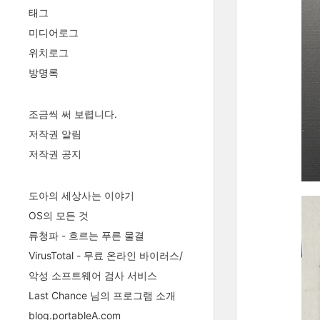
태그
미디어로그
위치로그
방명록
조금씩 써 보렵니다.
저작권 알림
저작권 공지
도아의 세상사는 이야기
OS의 모든 것
류청파 - 흐르는 푸른 물결
VirusTotal - 무료 온라인 바이러스/
악성 소프트웨어 검사 서비스
Last Chance 님의 프로그램 소개
blog.portableA.com