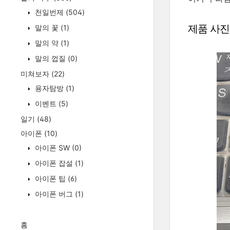
천일번제
(504)
제품 사진
말의 꽃
(1)
말의 약
(1)
말의 껍질
(0)
미쳐보자
(22)
용자탐방
(1)
이벤트
(5)
일기
(48)
아이폰
(10)
아이폰 SW
(0)
아이폰 잡설
(1)
아이폰 팁
(6)
아이폰 버그
(1)
홈