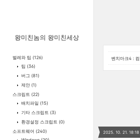
왕미친놈의 왕미친세상
벌레와 팁
(126)
벤치마크4 : 컴스
팁
(36)
버그
(81)
제안
(1)
스크립트
(22)
배치파일
(15)
기타 스크립트
(3)
환경설정 스크립트
(0)
소프트웨어
(240)
2025. 10. 21. 18:18
Windows
(20)