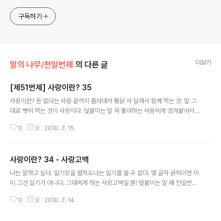
구독하기
더보기
말의 나무/천일번제
의 다른 글
[제51번제] 사랑이란? 35
글 내용
사랑이란? 돈 없다는 사람 끝까지 졸라대서 통닭 사 달래서 함께 먹는 것. 말 그
대로 뺏어 먹는 것이 사랑이다. 덧붙이는 말 꼭 좋아하는 사람에게 엉겨붙어서
뺏어먹는 사람 있습니다. 그런데 나중에 자기가 뺏어먹던 사람에게 무슨 사고라
0
0
2010. 7. 15.
도 나면 그 사람이 제일 먼저 달려가죠. 그러면서 막상 사고 당한 사람보다 더 난
리를 칩니다. 뭐, 그게 그 사람의 사랑법이죠.
사랑이란? 34 - 사랑고백
글 내용
나는 말하고 싶다. 일기장을 펼쳐도나는 일기를 쓸 수 없다. 몇 글자 긁적이면 이
미 그건 일기가 아니다. 그대에게 하는 사랑고백일 뿐! 덧붙이는 말 왜 천일번제
를 쓰게 되었는지를 밝히는 글이다. 그때는 자그마한 인연까지도 사랑이라고 치
0
0
2010. 7. 14.
장하곤 했다는 생각이 든다.