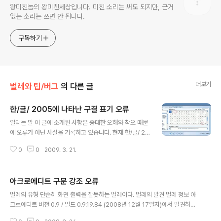
왕미친놈의 왕미친세상입니다. 미친 소리는 써도 되지만, 근거
없는 소리는 쓰면 안 됩니다.
구독하기
더보기
벌레와 팁/버그
의 다른 글
한/글/ 2005에 나타난 구결 표기 오류
글 내용
알리는 말 이 글에 소개된 사항은 중대한 오해와 착오 때문
에 오류가 아닌 사실을 기록하고 있습니다. 현재 한/글/ 20
05 및 한/글/ 2007 모두 구결을 정상 표기하고 있습니다.
0
0
2009. 3. 21.
벌레의 유형 분신술을 익힌 벌레로서 몇몇 한/글/ 2005 환
경에서만 나타난다. 특히 한/글/ 2005 교육기관용이나 P
C방용에서 나타나는 기이한 벌레이다. 이 벌레가 나타나면
아크로에디트 구문 강조 오류
비슷한 두 글자가 똑같은 모양이 된다. 벌레의 발견 고문을
글 내용
가끔 입력하다가 발견하였다. 위의 그림을 보면 두 글자가
벌레의 유형 단순히 화면 출력을 잘못하는 벌레이다. 벌레의 발견 벌레 정보 아
같음을 알 수 있다. 빨간 테두리를 두른 글자 두 개가 그것
크로에디트 버전 0.9 / 빌드 0.9.19.84 (2008년 12월 17일자)에서 발견하였
들이다. HNC코드로는 1D72와 1DCE로서, 위쪽 글자는
고, 이전 버전 확인하지 못함. 배치파일 구문 강조에서 나타났다. 벌레 찾기 그림