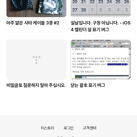
아주 얇은 사타 케이블 3종 #2
설날입니다. 구정 아닙니다. - iOS
4 캘린더 설 표기 버그
비밀글로 질문하지 말아 주십시오.
닫는 괄호 표기 버그
의안내
티스토리
로그인
고객센터