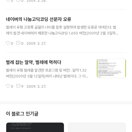
소릿값이 ‘마‘(또는 ‘매‘)인데, ? 모양입니다. 아래쪽 글자는
0
0
2009. 3. 26.
1. 주석 명령어 REM을 5번 사용하였으나 2번만 주석이 달렸다. 또한 @도 문법
소릿값이 ‘애‘인데, ? 모양이어야 합니다. 그런데..
강조가 되지 않고 있다. 강좌를 올리려고 배치파일을 찾아서 편집하다가 우연히
알게 된 벌레이다. 위에서 보면 배치파일에서 주석을 나타내는 지시자는 REM
네이버의 나눔고딕코딩 선문자 오류
이다. 엄밀히 말하자면 REM 명령어이다. 이때 배치파일은 대문자와 소문자를
글 내용
가리지 않으므로 rem, REM, Rem, rEm, reM 등은 모두 주석으로서 작동해
벌레의 유형 고정폭 글꼴의 너비를 잘못 설정하여 발생한 오류로 여겨진다. 벌
야만 한다. 실제로 설정에서도 다음 그림처럼 rem과 REM이 적..
레의 발견 네이버에서 배포한 나눔고딕코딩 1.650 버전(2009년 2월 3일자)
에서 나타나는 벌레이다. 위의 그림은 나눔고딕코딩 12포인트일 때의 화면이
0
0
2009. 3. 27.
다. 눈에 확 띄지는 않지만 선문자가 어긋나 있음을 알 수 있다. 또한 나눔고딕코
딩은 모든 크기에서 선문자가 어긋나고 있음을 확인하였다. 제작자/제공자의 답
변 2009년 3월 26일 현재 오류를 보고한 상태이다. 관련 문서 네이버 나눔고
벌레 잡는 알약, 벌레에 먹히다
딕 코딩글꼴 : http://dev.naver.com/projects/nanumfont 네이버 나눔고
글 내용
딕 코딩글꼴 이슈 페이지 : http://dev.naver.com/projects/nanumfont/is
벌레의 유형 벌레를 발견한 프로그램 및 버전 : 알약 1.32
sue 이 글은 스프링노트에서 작성되었습니다.
버전(2009년 3월 12일자)에서 나타난 벌레이다. 그 이전
버전에서는 확인하지 못하였다. 사용한 선택사항 : 검사하
0
9
2009. 3. 27.
기 >> 정밀 검색 벌레의 위험도 : 1단계 (매우 위험) 벌레의
특징 : 이 벌레는 매우 독특하다. 벌레 잡는 알약에 숨어서
알약을 잡아먹고 있기 때문이다. 그밖에 자잘한 벌레도 거
느리고 있다. 벌레의 발견 알약이 가진 벌레는 크게 두 가지
이다. 알약이 압축파일을 열려고 하면, 알약을 얼려 버리는
이 블로그 인기글
벌레. 알약이 얼면 네트워크를 죽여 버리는 벌레. 바이러스
검사가 끝난 뒤 결과 화면에서 다른 메뉴를 선택하면, 바이
러스 검사 결과를 먹어치워서 없애 버리는 벌레. 알약을 얼