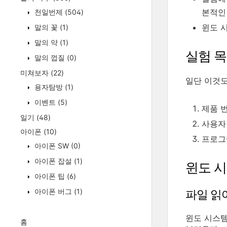
본적인
천일번제
(504)
윈도 
말의 꽃
(1)
말의 약
(1)
실험 
말의 껍질
(0)
미쳐보자
(22)
일단 이것도
용자탐방
(1)
이벤트
(5)
제품 
일기
(48)
사용자
아이폰
(10)
프로그
아이폰 SW
(0)
아이폰 잡설
(1)
윈도 시
아이폰 팁
(6)
아이폰 버그
(1)
파일 읽
윈도 시스템
홈