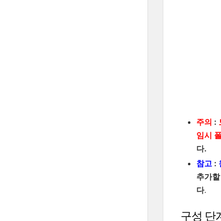
주의
:
임시 
다.
참고
:
추가할
다
.
구성 단