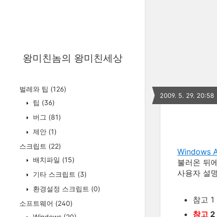
왕미친놈의 왕미친세상
벌레와 팁
(126)
2009. 5. 29. 20:58
팁
(36)
버그
(81)
제안
(1)
스크립트
(22)
Windows Au
배치파일
(15)
불러온 뒤에
사용자 설
기타 스크립트
(3)
환경설정 스크립트
(0)
참고 1
소프트웨어
(240)
참고
2 
Windows
(20)