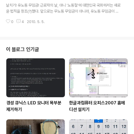
글 내용
왜? 인간은 이기적이니까. 가족이기에, 애인/배우자이기에, 학연/지연 등에 얽
날치기! 유노동 무임금! 근로자의 날, 아니 '노동절'에 대한민국 국회에서는 새로
혀 있기에, 그러한 관계를 맺은 사람들은 남과 똑같은 대우를 받으면 오히려 더
운 법칙을 창조(?)했다. 앞으로는 무노동 무임금이 아니라, 유노동 무임금이 새
..
로운 원칙으로 자리 잡게 되었습니다. 이미 1월 1일 노동조합법을 '날치기'한 전
0
4
2010. 5. 5.
례가 있고, 그에 앞서 '미디어법'도 날치기한 국회에 더 이상 무엇을 바랄 수 있
을는지 참으로 의문스럽기 그지없다. 며칠 전에는 한 국회의원이 자신들이 만든
법을 어겨서 벌금형을 선고받기도 했다. 하긴 자기가 만든 법-신행정수도의 건
설을 위한 특별조치법(이른바 신행정수도법)-을 위헌이라고 소송을 벌인 한나
라당이라는 사실을 안다면 저들은 항상 "막 해왔다"는 사실이 새삼스럽지도 않
이 블로그 인기글
다. 악법은 악법을 부른다 앞서 말한 미디어법, 노동조합법, 유급근로시간면제
한도가 가지는 공..
경성 큐닉스 LED 모니터 목부분
한글과컴퓨터 오피스2007 홈에
제거하기
디션 설치기