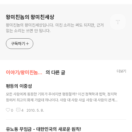
로그 정보
왕미친놈의 왕미친세상
왕미친놈의 왕미친세상입니다. 미친 소리는 써도 되지만, 근거
없는 소리는 쓰면 안 됩니다.
구독하기
더보기
이야기/왕미친놈의 흰소리
의 다른 글
평등의 이중성
글 내용
모든 사람에게 동등한 기회가 주어지면 평등할까? 이건 정책학과 법학, 정치학
등에서 최고의 화제 가운데 하나이다. 사람 대 사람 사실 사람 대 사람의 관계에
서는 모든 사람에게 동등하게 기회를 주다 보면 불평등하게 여기는 사람이 생긴
0
4
2010. 5. 8.
다. 왜냐고? 난 가족인데 왜 남보다 못한 대우를 받아야 하나? 난 애인/배우자인
데, 왜 남보다 못한 대우를 받아야 하나? 난 학교 후배인데, 왜 남보다 못한 대우
를 받아야 하나? 난 직장 동료인데, 왜 남보다 못한 대우를 받아야 하나? 사실 위
유노동 무임금 - 대한민국의 새로운 원칙!
네 경우는 모두 공평한 기회를 주었다고 해도 위의 불평이 안 나올 수가 없다.