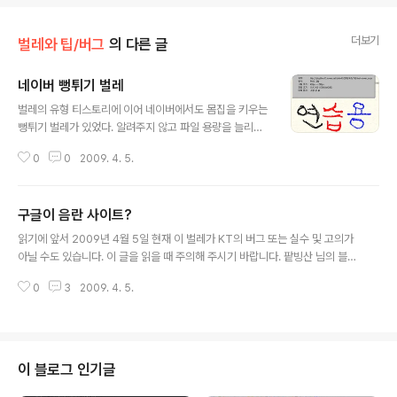
더보기
벌레와 팁/버그
의 다른 글
네이버 뻥튀기 벌레
글 내용
벌레의 유형 티스토리에 이어 네이버에서도 몸집을 키우는
뻥튀기 벌레가 있었다. 알려주지 않고 파일 용량을 늘리는
벌레 : 몸속에 뻥튀기 기계를 갖추고 있지 않을까? 벌레의
0
0
2009. 4. 5.
발견 티스토리의 뻥튀기 벌레와 비슷하면서도 조금 다른
벌레이다. 이 벌레도 티스토리에서처럼 업로드 된 뒤에 파
일 용량이 커질 수 있다는 경고를 한마디도 하지 않고 있다.
구글이 음란 사이트?
티스토리에서는 파일 형식이 바뀐 반면 네이버 뻥튀기 벌
글 내용
레는 파일 형식은 그대로 유지하면서 파일 크기를 늘이는
읽기에 앞서 2009년 4월 5일 현재 이 벌레가 KT의 버그 또는 실수 및 고의가
벌레이다. http://blogfiles13.naver.net/data41/200
아닐 수도 있습니다. 이 글을 읽을 때 주의해 주시기 바랍니다. 팥빙산 님의 블로
9/4/5/156/test-naver_superior2000.png 파일인
그에서 구글 애드센스도 불법정보 사이트였구나... 라는 글을 보면 자료 화면을
데, 자료 화면은 아래와 같다. 분명히 10.12 킬로바이트이
0
3
2009. 4. 5.
볼 수 있다. 벌레의 유형 2009년 4월 4일자 도아 님의 블로그에 게시된 글에서
고,10364 바이트이다. 그런데 네이버 블로그..
소개한 벌레이다. 자세한 사항은 http://offree.net/entry/KT-and-Google
-AdSensse 에서 볼 수 있다. 벌레 유형 : 불법정보(사이트)가 아님에도 불법
정보(사이트)로 보여주는 변태 벌레이다. 이때 변태는 '본래의 형태가 변하여 달
라짐'이란 뜻이다. 아울러 구글링 등을 통해 구글 사이트를 IP 주소로써 접근하
이 블로그 인기글
려는 사람을 변태로 오인케 하는 벌레이다. 사..