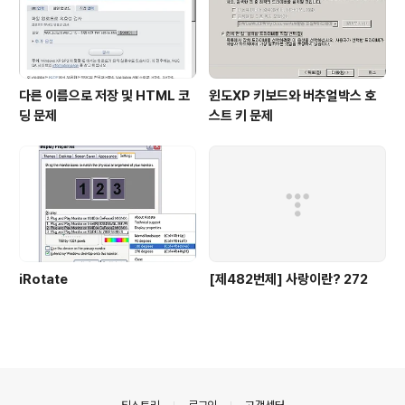
다른 이름으로 저장 및 HTML 코
윈도XP 키보드와 버추얼박스 호
딩 문제
스트 키 문제
iRotate
[제482번제] 사랑이란? 272
의안내