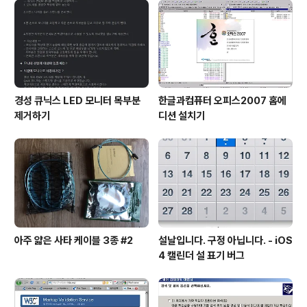
경성 큐닉스 LED 모니터 목부분
한글과컴퓨터 오피스2007 홈에
제거하기
디션 설치기
아주 얇은 사타 케이블 3종 #2
설날입니다. 구정 아닙니다. - iOS
4 캘린더 설 표기 버그