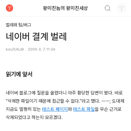
검색하기
왕미친놈의 왕미친세상
티스토리
벌레와 팁/버그
네이버 결계 벌레
koc/SALM
2009. 4. 7. 11:34
읽기에 앞서
네이버 블로그에 질문을 올렸더니 아주 황당한 답변이 왔다. 바로
"삭제한 파일이기 때문에 접근할 수 없다."라고 했다. ㅡㅡ; 도대체
지금도 멀쩡히 있는
테스트 페이지
와
테스트 파일
을 무슨 근거로
삭제되었다고 하는지 모르겠다.