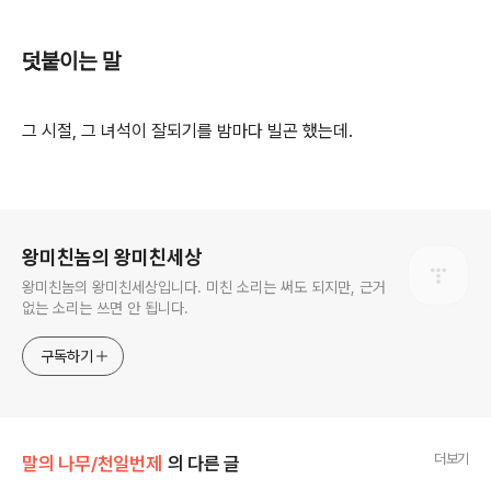
덧붙이는 말
그 시절, 그 녀석이 잘되기를 밤마다 빌곤 했는데.
로그 정보
왕미친놈의 왕미친세상
왕미친놈의 왕미친세상입니다. 미친 소리는 써도 되지만, 근거
없는 소리는 쓰면 안 됩니다.
구독하기
더보기
말의 나무/천일번제
의 다른 글