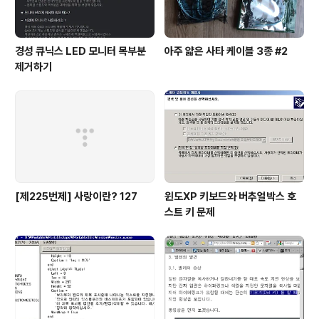
경성 큐닉스 LED 모니터 목부분
아주 얇은 사타 케이블 3종 #2
제거하기
[제225번제] 사랑이란? 127
윈도XP 키보드와 버추얼박스 호
스트 키 문제