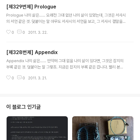
[제329번제] Prologue
글 내용
Prologue 나의 삶은…… 오래전 그대 없던 나의 삶이 있었는데, 그것은 서사시
의 서언 같은 것. 덧붙이는 말 아무도 서사시의 서언을 보고, 그 서사시 결말을
판단하지 않는다. 내게 사랑이란, 그 서사시의 결말과도 비슷하다.
0
0
2011. 3. 22.
[제328번제] Appendix
글 내용
Appendix 나의 삶은…… 만약에 그대 없을 나의 삶이 있다면, 그것은 잡지의
부록 같은 것. 덧붙이는 말 그렇죠. 지금은 잡지의 부록 같은 겁니다. 빨리 본문
으로 돌아가야 할텐데요. 하지만 본문을 적을 당시에는 미처 지금 같은 상황을
0
0
2011. 3. 21.
생각지 못했답니다. 예상이라도 했다면, 절대 "만약에 그대 없을"이 아니라 "만
약에 그대 없는"이라고 했겠죠.
이 블로그 인기글