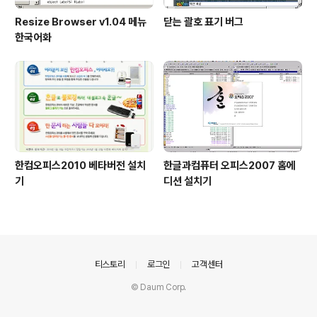
Resize Browser v1.04 메뉴
닫는 괄호 표기 버그
한국어화
한컴오피스2010 베타버전 설치
한글과컴퓨터 오피스2007 홈에
기
디션 설치기
의안내
티스토리
로그인
고객센터
© Daum Corp.