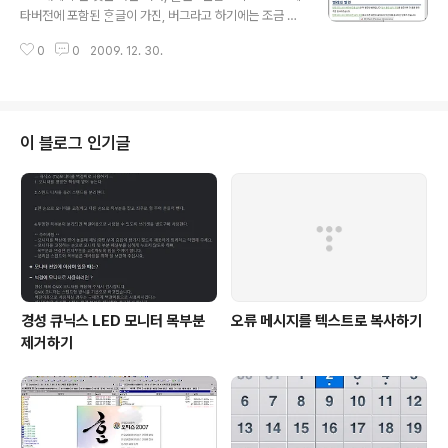
버그가 아니다. 내가 잘못 알았다. 2009/..
타버전에 포함된 ᄒᆞᆫ글이 가진, 버그라고 하기에는 조금 그
렇지만, 아무튼 미흡한 점을 지적하고자 합니다. 1.1. HTM
0
0
2009. 12. 30.
L은 구조적 문서이거든요. ᄒᆞᆫ글 씨! 여보세요! HTML은 구
조적 문서이거든요. 내가 만든 구조는 어디에다 팔아먹으
셨나요? 그림 1 index.html 파일을 읽어온다. 그림 2 인터
넷 익스플로러에서 불러온 모습 그림 3 ???글2010에서
불러온 모습 언뜻 보면 ᄒᆞᆫ글2010은 HTML을 잘 불러왔
이 블로그 인기글
다고 여겨집니다. 하지만 인터넷 익스플로러에서 불러온
모습과는 많이 다릅니다. 그래서 혹시나 하는 마음에 스타
일을 불렀습니다. 그림 4 깡그리 무시된 문단 관련 태그 H
TML 문서를 읽어 올 때 문단 관련 태그를 모두 ..
경성 큐닉스 LED 모니터 목부분
오류 메시지를 텍스트로 복사하기
제거하기