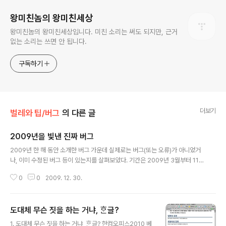
왕미친놈의 왕미친세상
왕미친놈의 왕미친세상입니다. 미친 소리는 써도 되지만, 근거
없는 소리는 쓰면 안 됩니다.
구독하기
더보기
벌레와 팁/버그
의 다른 글
2009년을 빛낸 진짜 버그
글 내용
2009년 한 해 동안 소개한 버그 가운데 실제로는 버그(또는 오류)가 아니었거
나, 이미 수정된 버그 등이 있는지를 살펴보았다. 기간은 2009년 3월부터 11
월 30일까지입니다. 12월은 내년으로 넘겨야 할 듯합니다., 2009/11/29 스프
0
0
2009. 12. 30.
링노트 : 문자 인코딩 관련 사항 : 관점에 따라 버그일 수도 있고 아닐 수도 있다.
2009/11/27 티스토리 BBCode 오류 : 제작자가 수정하는 중이라는 답변을
받았다. 아직 고쳐지지 않았다. 2009/11/03 스프링노트 : 첨부파일 대화상자
도대체 무슨 짓을 하는 거냐, ᄒᆞᆫ글?
의 옵션 가리기 벌레 : 개발자에게 전달하겠다는 답변을 받았다. 아직 고쳐지지
글 내용
않았다. 2009/11/02 한/글/ 2007에서 나타난 구결 표기 오류 2 : 이 사항은
1. 도대체 무슨 짓을 하는 거냐, ᄒᆞᆫ글? 한컴오피스2010 베