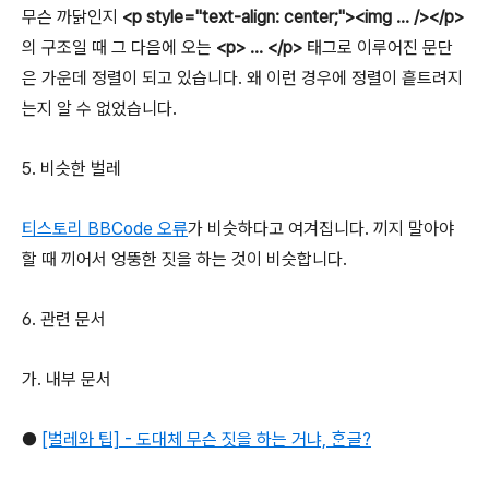
무슨 까닭인지
<p style="text-align: center;"><img … /></p>
의 구조일 때 그 다음에 오는
<p> … </p>
태그로 이루어진 문단
은 가운데 정렬이 되고 있습니다. 왜 이런 경우에 정렬이 흩트려지
는지 알 수 없었습니다.
5. 비슷한 벌레
티스토리 BBCode 오류
가 비슷하다고 여겨집니다. 끼지 말아야
할 때 끼어서 엉뚱한 짓을 하는 것이 비슷합니다.
6. 관련 문서
가. 내부 문서
●
[벌레와 팁] - 도대체 무슨 짓을 하는 거냐, ᄒᆞᆫ글?