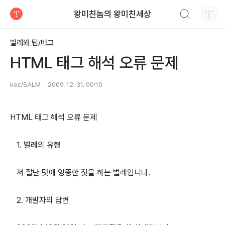
검색하기
왕미친놈의 왕미친세상
티스토리
벌레와 팁/버그
HTML 태그 해석 오류 문제
koc/SALM
2009. 12. 31. 00:10
HTML 태그 해석 오류 문제
1. 벌레의 유형
저 잘난 맛에 엉뚱한 짓을 하는 벌레입니다.
2. 개발자의 답변