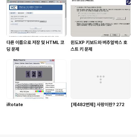
다른 이름으로 저장 및 HTML 코
윈도XP 키보드와 버추얼박스 호
딩 문제
스트 키 문제
iRotate
[제482번제] 사랑이란? 272