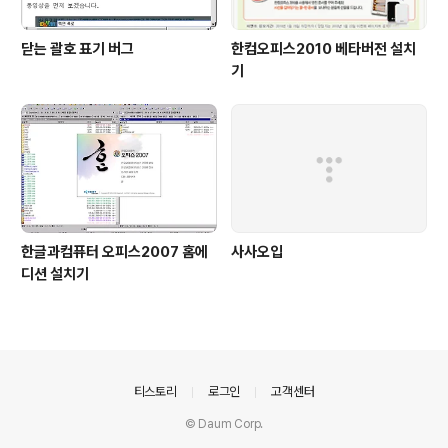
닫는 괄호 표기 버그
한컴오피스2010 베타버전 설치
기
한글과컴퓨터 오피스2007 홈에
사사오입
디션 설치기
의안내
티스토리
로그인
고객센터
© Daum Corp.