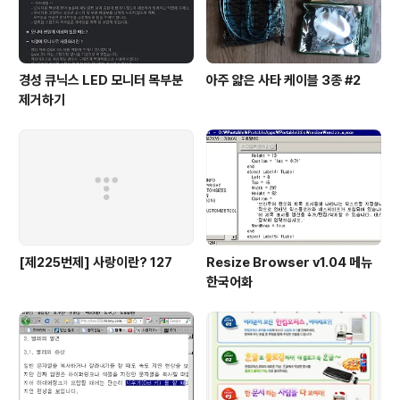
경성 큐닉스 LED 모니터 목부분
아주 얇은 사타 케이블 3종 #2
제거하기
[제225번제] 사랑이란? 127
Resize Browser v1.04 메뉴
한국어화