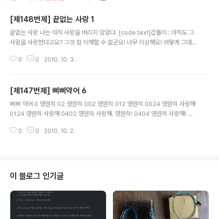
[제148번제] 끝없는 사랑 1
글 내용
끝없는 사랑 나는 아직 사랑을 버리지 않았다. [code text]갑돌이 : 아직도 그
사람을 사랑한다고요? 그것 참 이해할 수 없군요! 너무 이상해요! 어떻게 그대
같은 사람이……. 을동이 : 후후, 이상하다고요? 고마워요. 갑돌이 : 예, 고맙다고
0
0
2010. 10. 3.
요? 난 그대를 놀리는 거라고요! 을동이 : 하지만 그건 가장 좋은 사랑의 말입니
다. 지금까지 사랑하는 것이 이상하다는 것은 영원히 사랑할 수 있다는 말이거
든요.[/code] 덧붙이는 말 무슨 까닭에서인지 이어져야 할 만한 내용인데 중간
[제147번제] 삐삐약어 6
에 절단되어 있네요. 처음 적은 대로 절단(!)하겠습니다. 이 글은 스프링노트에
글 내용
서 작성되었습니다.
삐삐 약어 0 영원히 02 영원히 002 영원히 012 영원히 0024 영원히 사랑해
0124 영원히 사랑해 0402 영원히 사랑해. 영원히! 0404 영원히 사랑해! 영
원히 사랑해! 덧붙이는 말 오늘은 해석 못한 부분이 없네요. ^^a 이 글은 스프링
0
0
2010. 10. 2.
노트에서 작성되었습니다.
이 블로그 인기글