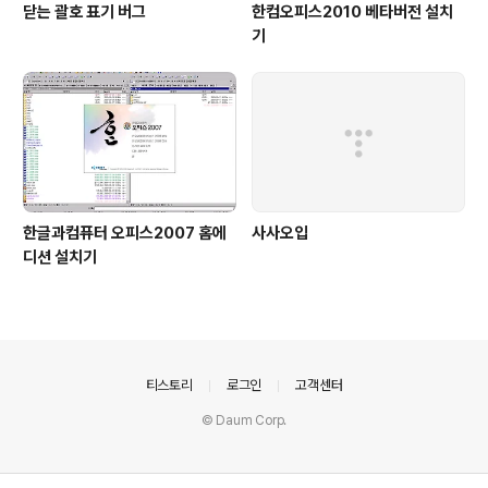
닫는 괄호 표기 버그
한컴오피스2010 베타버전 설치
기
한글과컴퓨터 오피스2007 홈에
사사오입
디션 설치기
의안내
티스토리
로그인
고객센터
© Daum Corp.