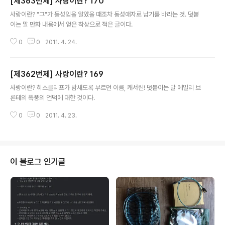
[제363번제] 사랑이란? 170
글 내용
사랑이란? "그"가 동성임을 알았을 때조차 동성애자로 남기를 바라는 것. 덧붙
이는 말 만화 내용에서 얻은 착상으로 적은 글이다.
0
0
2011. 4. 24.
[제362번제] 사랑이란? 169
글 내용
사랑이란? 히스클리프가 밤새도록 부르던 이름, 캐서린! 덧붙이는 말 에밀리 브
론테의 폭풍의 언덕에 대한 것이다.
0
0
2011. 4. 23.
이 블로그 인기글