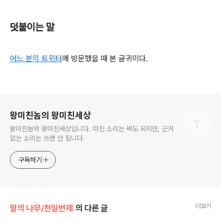
덧붙이는 말
어느 분의 트위터
에 방문했을 때 본 글귀이다.
로그 정보
왕미친놈의 왕미친세상
왕미친놈의 왕미친세상입니다. 미친 소리는 써도 되지만, 근거
없는 소리는 쓰면 안 됩니다.
구독하기
더보기
말의 나무/천일번제
의 다른 글