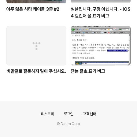
아주 얇은 사타 케이블 3종 #2
설날입니다. 구정 아닙니다. - iOS
4 캘린더 설 표기 버그
비밀글로 질문하지 말아 주십시오.
닫는 괄호 표기 버그
의안내
티스토리
로그인
고객센터
© Daum Corp.