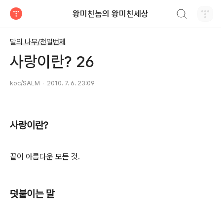
검색하기
왕미친놈의 왕미친세상
티스토리
말의 나무/천일번제
사랑이란? 26
koc/SALM
2010. 7. 6. 23:09
사랑이란?
끝이 아름다운 모든 것.
덧붙이는 말