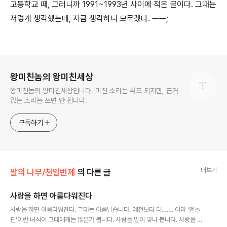
고등학교 때, 그러니까 1991~1993년 사이에 적은 글이다. 그때는
저렇게 생각했는데, 지금 생각하니 모르겠다. ㅡㅡ;
로그 정보
왕미친놈의 왕미친세상
왕미친놈의 왕미친세상입니다. 미친 소리는 써도 되지만, 근거
없는 소리는 쓰면 안 됩니다.
구독하기
더보기
말의 나무/천일번제
의 다른 글
사랑을 하면 아름다워진다
글 내용
사랑을 하면 아름다워진다. 그대는 아름답습니다. 예전보다 더……. 아마 '엔돌
핀'이란 녀석이 그대에게는 많은가 봅니다. 사람들 말이 맞나 봅니다. 사랑을 하