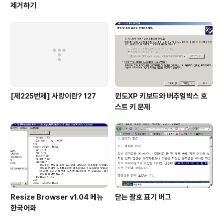
제거하기
[제225번제] 사랑이란? 127
윈도XP 키보드와 버추얼박스 호
스트 키 문제
Resize Browser v1.04 메뉴
닫는 괄호 표기 버그
한국어화