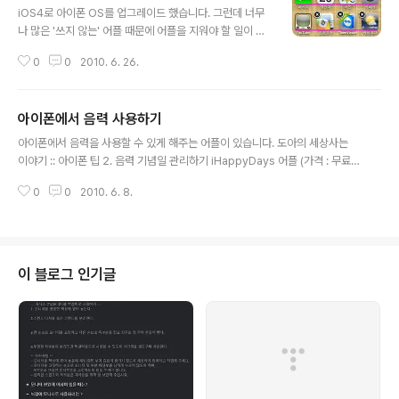
타나지 않습니다. 그러면 1줄일 때도 나타나게 하려면 어떻게 해야 할까요? 1줄
iOS4로 아이폰 OS를 업그레이드 했습니다. 그런데 너무
일 때도 문자 개수 설정 보이기 다시 아까의 설정 화면으로 가 봅시다..
나 많은 '쓰지 않는' 어플 때문에 어플을 지워야 할 일이 생
기더군요. 물론 폴더에 넣으면 되겠지만, 아이튠즈에서 지
0
0
2010. 6. 26.
워도 되겠지만, 그게 귀찮은 때도 분명 있습니다. 어플 삭제
일단 아이폰 화면에서 어플 아이콘을 1초쯤 지그시 누르고
있으면 아이콘이 바들바들 떱니다. 떠는 모습이 안 보인다
아이폰에서 음력 사용하기
고요? 아래와 같이 놓고 보면 좀더 확실해집니다. 위 그림
글 내용
에서 캘린더 아이콘의 왼쪽 아래와 한컴뷰어 아이콘의 오
아이폰에서 음력을 사용할 수 있게 해주는 어플이 있습니다. 도아의 세상사는
른쪽 아래가 약간 기울어져 있음이 나타납니다. 특히 한컴
이야기 :: 아이폰 팁 2. 음력 기념일 관리하기 iHappyDays 어플 (가격 : 무료)
뷰어라는 글씨도 함께 기울어져 있지요. 이 화면에서 왼쪽
자세한 사항은 도아 님의 블로그 문서를 참조하십시오. (도아 님의 블로그 저작
위에 달리 검은 X 표시를 톡 건드리면 지우겠냐고 묻습니
0
0
2010. 6. 8.
권 정책은 펌 금지 / 링크 허용입니다.) 이 글은 스프링노트에서 작성되었습니
다. 당연히 삭제를 누르면 지웁니다. 아니라면 취소를 누르
다.
세요. ^^a 이 화면에서 벗..
이 블로그 인기글