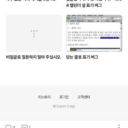
4 캘린더 설 표기 버그
비밀글로 질문하지 말아 주십시오.
닫는 괄호 표기 버그
의안내
티스토리
로그인
고객센터
© Daum Corp.
0
1