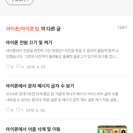
더보기
아이폰/아이폰 팁
의 다른 글
아이폰 전원 끄기 및 켜기
글 내용
아이폰에서 전원을 완전히 끄는 방법은? 사진을 찍을 수 없어서 올릴까 말까 고
민했습니다. 그런데 사진까지 올려놓은 훌륭한 블로그가 있기에 링크를 겁니다.
(제가 별로 안 좋아하는 네이버 블로그네요. ^^a) 블로그 내용이나 주소를 보니
0
0
2010. 6. 27.
가수 서수남 님의 네이버 블로그로 여겨집니다. 참고로 티스토리에도 서수남 님
블로그가 있더군요. 아이폰 사용 설명서 첫번째 이야기,아이폰 전원 끄기 켜기,
아이폰 터치하기,아이폰 자판,아이폰 사용 후기-서수남의 아이폰 이야기 - htt
아이폰에서 문자 메시지 글자 수 보기
p://suhsoonam.com/140100901818 서수남 님의 키만큼이나 기다란 제
글 내용
목이네요. 대신 URL 주소는 짧습니다. 전원 끄기와 켜기는 아이폰에 내장된 화
iOS4로 업데이트한 뒤에 좋은 점 가운데 하나가 메시지 서비스에서 글자 수를
면 캡처 기능으로는 잡을 수가 없어서 사진기가 하나 더 필요한데, 저는 달랑 ..
나타낼 수 있다는 점이다. 처음 설정 및 메시지 문자 개수 설정 켜기 처음 설정은
다음과 같은 순서로 확인할 수 있습니다. 처음 화면 설정 화면 - 여기에서 주~욱
0
1
2010. 6. 30.
아래로 내린다. 메시지를 톡 건드려 준다. 처음 설정 위와 같은 처음 설정 화면에
서 문자 개수 항목을 톡 건드린다. 문자 개수 설정 켜기 문자 개수 설정을 켜기
전후 문자 개수 설정 켜기 전의 문자 메시지 화면 문자 개수 설정 켠 후의 문자
아이폰에서 어플 삭제 및 이동
메시지 화면 그런데 2줄 이상일 때는 문자 개수가 잘 나타나지만, 1줄일 때는 나
글 내용