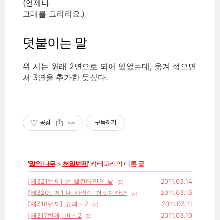
(언제나
그대를 그리리요.)
덧붙이는 말
위 시는 원래 2연으로 되어 있었는데, 옮겨 적으면
서 3연울 추가한 듯싶다.
공감
구독하기
'
말의 나무
>
천일번제
' 카테고리의 다른 글
[제321번제] 성 밸런타인의 날
2011.03.14
(0)
[제320번제] 내 사랑이 거짓이라면
2011.03.13
(0)
[제318번제] 고백 - 2
2011.03.11
(0)
[제317번제] 비 - 2
2011.03.10
(0)