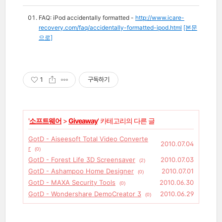
FAQ: iPod accidentally formatted -
http://www.icare-
recovery.com/faq/accidentally-formatted-ipod.html
[본문
으로]
1
구독하기
'
소프트웨어
>
Giveaway
' 카테고리의 다른 글
GotD - Aiseesoft Total Video Converte
2010.07.04
r
(0)
GotD - Forest Life 3D Screensaver
2010.07.03
(2)
GotD - Ashampoo Home Designer
2010.07.01
(0)
GotD - MAXA Security Tools
2010.06.30
(0)
GotD - Wondershare DemoCreator 3
2010.06.29
(0)