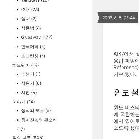
소개
(23)
2009. 6. 5. 08:44
설치
(2)
사용법
(6)
Giveaway
(177)
한국어화
(4)
AIK7에서
스크린샷
(6)
응답 파일에 
하드웨어
(14)
Refere
개봉기
(1)
기로 했다.
사용기
(8)
윈도 설
사진
(4)
이야기
(24)
윈도 비스타
상식의 오류
(6)
에 국한하는
왕미친놈의 흰소리
에서 영어로
쓰도록 했다
(17)
말의 나무
(506)