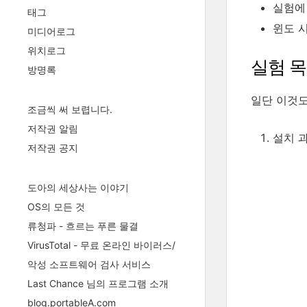
실험에
태그
윈도 
미디어로그
위치로그
실험 
방명록
일단 이것도
조금씩 써 보렵니다.
저작권 알림
설치 
저작권 공지
도아의 세상사는 이야기
OS의 모든 것
류청파 - 흐르는 푸른 물결
VirusTotal - 무료 온라인 바이러스/
악성 소프트웨어 검사 서비스
Last Chance 님의 프로그램 소개
blog.portableA.com