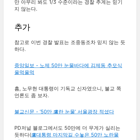
만 아무리 봐도 1/3 수준이라는 경찰 추계는 믿기
지 않는다.
추가
참고로 이번 경찰 발표는 조중동조차 믿지 않는 듯
하다.
중앙일보 - 노제 50만 눈물바다에 김제동 추모식
울먹울먹
흠, 노무현 대통령이 기독교 신자였으니, 불교 쪽
언론도 좀 보자.
불교신문 - ‘50만 盧란 눈물’ 서울광장 적셨다
PD저널 블로그에서도 50만에 더 무게가 실리는
듯하다(
盧대통령 마지막길 수놓은 50만 노란물