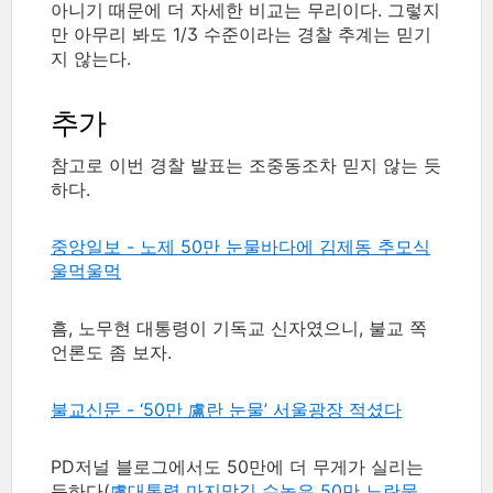
아니기 때문에 더 자세한 비교는 무리이다. 그렇지
만 아무리 봐도 1/3 수준이라는 경찰 추계는 믿기
지 않는다.
추가
참고로 이번 경찰 발표는 조중동조차 믿지 않는 듯
하다.
중앙일보 - 노제 50만 눈물바다에 김제동 추모식
울먹울먹
흠, 노무현 대통령이 기독교 신자였으니, 불교 쪽
언론도 좀 보자.
불교신문 - ‘50만 盧란 눈물’ 서울광장 적셨다
PD저널 블로그에서도 50만에 더 무게가 실리는
듯하다(
盧대통령 마지막길 수놓은 50만 노란물