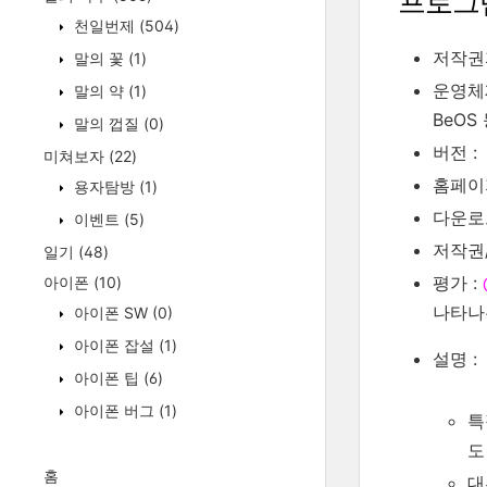
프로그
천일번제
(504)
저작권
말의 꽃
(1)
운영체제 
말의 약
(1)
BeOS
말의 껍질
(0)
버전 : 
미쳐보자
(22)
홈페이
용자탐방
(1)
다운로
이벤트
(5)
저작권/
일기
(48)
평가 :
아이폰
(10)
나타나
아이폰 SW
(0)
아이폰 잡설
(1)
설명 :
아이폰 팁
(6)
아이폰 버그
(1)
특
도
홈
대