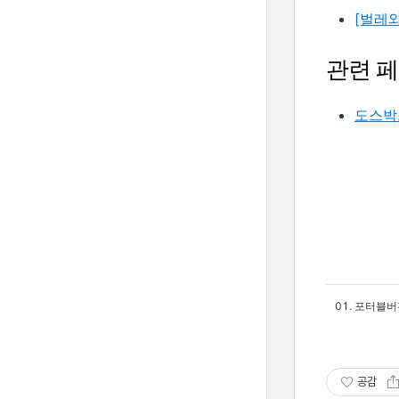
[벌레와
관련 
도스박
포터블버
공감