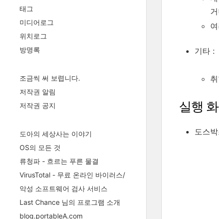
태그
거
미디어로그
여
위치로그
방명록
기타 :
조금씩 써 보렵니다.
취
저작권 알림
실행 
저작권 공지
도스박
도아의 세상사는 이야기
OS의 모든 것
류청파 - 흐르는 푸른 물결
VirusTotal - 무료 온라인 바이러스/
악성 소프트웨어 검사 서비스
Last Chance 님의 프로그램 소개
blog.portableA.com