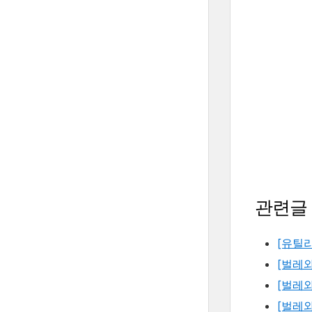
관련글
[유틸리
[벌레와
[벌레
[벌레와