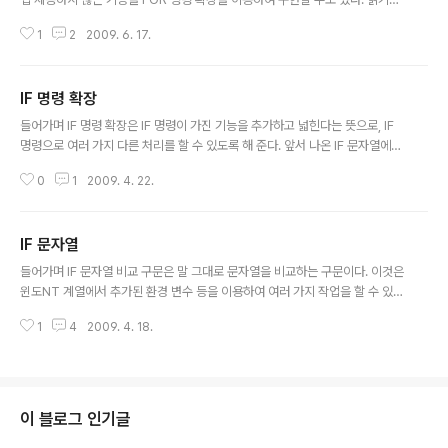
앞서 명령어 구문에서 { | }(브레이스와 바, 중괄호와 막대)로 이루어진 부분은
1
2
2009. 6. 17.
둘 가운데 하나를 선택해야 한다. 예컨대 {%% | %}와 같은 경우 %%와 % 가
운데 하나를 선택하여 사용해야 함을 뜻한다. [](대괄호)로 묶인 부분은 그 부분
을 쓰지 않아도 무방함을 나타낸다. 필요할 때만 쓰면 된다. 디렉터리 전용 집합
IF 명령 확장
에 와일드카드(* 및 ?)를 포함하면 지정된 명령은 지정된 디렉터리의 파일 집합
글 내용
대신 집합과 일치하는 각 디렉터리에 대해 실행됩니다. 구문은 다음과 같습니
들어가며 IF 명령 확장은 IF 명령이 가진 기능을 추가하고 넓힌다는 뜻으로, IF
다. FOR /D {%% | %}변수 IN (집합) DO 명령 [명령-매개 변..
명령으로 여러 가지 다른 처리를 할 수 있도록 해 준다. 앞서 나온 IF 문자열에서
도 일부 소개하였지만, 윈도XP의 IF 명령은 상당히 뛰어난 기능을 제공하고 있
0
1
2009. 4. 22.
다. 대부분 IF 문자열 기능에 포함되어 있고, 여기에서는 IF 문자열에서 설명하
지 않은 부분만을 설명하겠다. 말뜻 IF 명령 확장에는 세 문자로 이루어진 비교
연산자(연산자 확장)와 IF CmdExtVersion 구문 및 IF Defined 구문이 있다.
IF 문자열
세 문자로 이루어진 비교 연산자는 IF 문자열을 참조하세요. IF CmdExtVersi
글 내용
on 수 : 윈도XP의 도움말 및 지원 센터의 설명에 따르면, Cmd.exe의 명령 확
들어가며 IF 문자열 비교 구문은 말 그대로 문자열을 비교하는 구문이다. 이것은
장 기능과 관련된 내부 버전 번호가 '..
윈도NT 계열에서 추가된 환경 변수 등을 이용하여 여러 가지 작업을 할 수 있도
록 해준다. 문자열의 내용을 분석하여 정수(십진수, 팔진수, 십육진수)로 변환하
1
4
2009. 4. 18.
여 계산해 주기도 한다. 말뜻 IF 문자열 비교 구문에서는 일반적으로 등호를 두
개 겹쳐서 쓰게 된다. if [not] 문자열1==문자열2 명령 [else 구문] 위와 같은
형식을 이루게 된다. 이때 큰괄호( [ ] )로 묶인 부분은 반드시 쓸 필요는 없고 필
요할 때 쓰면 된다. 또한 문자열에 공백을 포함하지 않았다면 따옴표를 사용하
지 않아도 된다. 문자열 비교 구문의 명령 확장 확장 1 명령 확장이라고 말하기
이 블로그 인기글
는 했으나, 사실 /i 선택자는 cmd.exe에 포함된 if ..