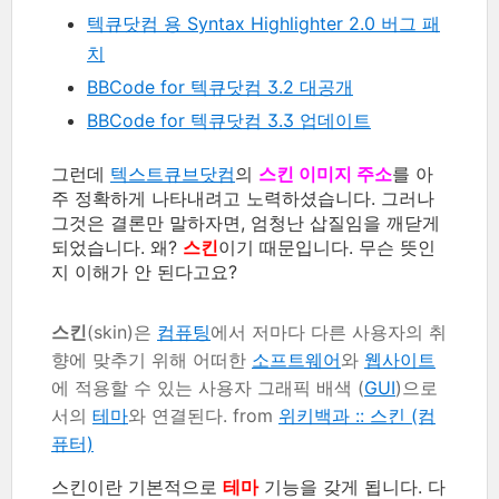
텍큐닷컴 용 Syntax Highlighter 2.0 버그 패
치
BBCode for 텍큐닷컴 3.2 대공개
BBCode for 텍큐닷컴 3.3 업데이트
그런데
텍스트큐브닷컴
의
스킨 이미지 주소
를 아
주 정확하게 나타내려고 노력하셨습니다. 그러나
그것은 결론만 말하자면, 엄청난 삽질임을 깨닫게
되었습니다. 왜?
스킨
이기 때문입니다. 무슨 뜻인
지 이해가 안 된다고요?
스킨
(skin)은
컴퓨팅
에서 저마다 다른 사용자의 취
향에 맞추기 위해 어떠한
소프트웨어
와
웹사이트
에 적용할 수 있는 사용자 그래픽 배색 (
GUI
)으로
서의
테마
와 연결된다. from
위키백과 :: 스킨 (컴
퓨터)
스킨이란 기본적으로
테마
기능을 갖게 됩니다. 다