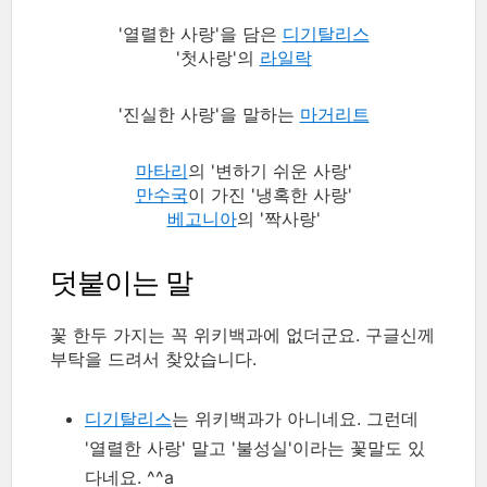
'열렬한 사랑'을 담은
디기탈리스
'첫사랑'의
라일락
'진실한 사랑'을 말하는
마거리트
마타리
의 '변하기 쉬운 사랑'
만수국
이 가진 '냉혹한 사랑'
베고니아
의 '짝사랑'
덧붙이는 말
꽃 한두 가지는 꼭 위키백과에 없더군요. 구글신께
부탁을 드려서 찾았습니다.
디기탈리스
는 위키백과가 아니네요. 그런데
'열렬한 사랑' 말고 '불성실'이라는 꽃말도 있
다네요. ^^a