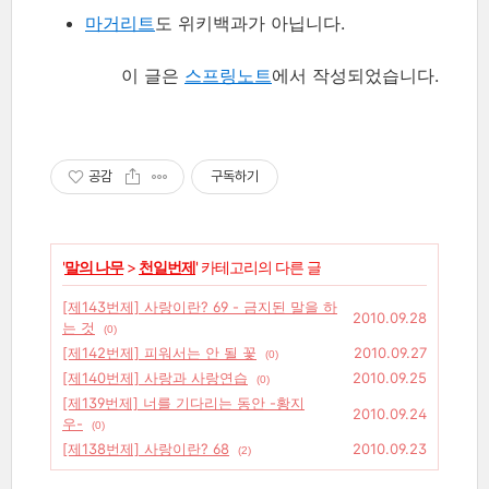
마거리트
도 위키백과가 아닙니다.
이 글은
스프링노트
에서 작성되었습니다.
공감
구독하기
'
말의 나무
>
천일번제
' 카테고리의 다른 글
[제143번제] 사랑이란? 69 - 금지된 말을 하
2010.09.28
는 것
(0)
[제142번제] 피워서는 안 될 꽃
2010.09.27
(0)
[제140번제] 사랑과 사랑연습
2010.09.25
(0)
[제139번제] 너를 기다리는 동안 -황지
2010.09.24
우-
(0)
[제138번제] 사랑이란? 68
2010.09.23
(2)