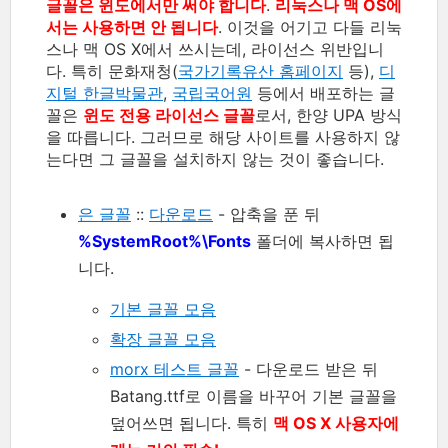
글꼴은 윈도에서만 써야 합니다
.
리눅스나 맥 OS에
서는 사용하면 안 됩니다
. 이것을 어기고 다들 리눅
스나 맥 OS X에서 쓰시는데, 라이선스 위반입니
다. 특히 문화재청(
국가기록유산 홈페이지
등),
디
지털 한글박물관
,
국립국어원
등에서 배포하는 글
꼴은
윈도 전용 라이선스 글꼴
로서, 한양 UPA 방식
을 따릅니다. 그러므로 해당 사이트를 사용하지 않
는다면 그 글꼴을 설치하지 않는 것이 좋습니다.
은 글꼴
::
다운로드
- 압축을 푼 뒤
%SystemRoot%\Fonts
폴더에 복사하면 됩
니다.
기본 글꼴 모음
확장 글꼴 모음
morx 테스트 글꼴
- 다운로드 받은 뒤
Batang.ttf로 이름을 바꾸어 기본 글꼴을
덮어쓰면 됩니다. 특히
맥 OS X 사용자에