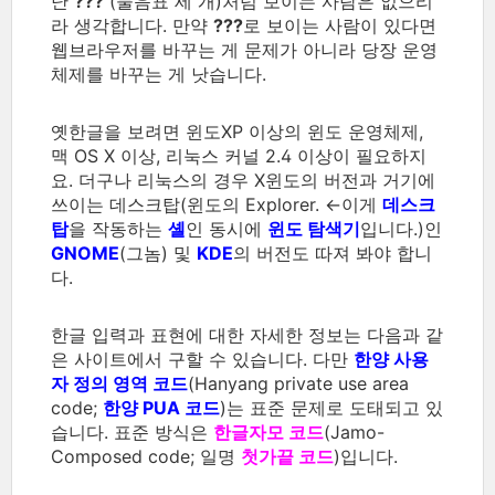
난
???
(물음표 세 개)처럼 보이는 사람은 없으리
라 생각합니다. 만약
???
로 보이는 사람이 있다면
웹브라우저를 바꾸는 게 문제가 아니라 당장 운영
체제를 바꾸는 게 낫습니다.
옛한글을 보려면 윈도XP 이상의 윈도 운영체제,
맥 OS X 이상, 리눅스 커널 2.4 이상이 필요하지
요. 더구나 리눅스의 경우 X윈도의 버전과 거기에
쓰이는 데스크탑(윈도의 Explorer. ←이게
데스크
탑
을 작동하는
셸
인 동시에
윈도 탐색기
입니다.)인
GNOME
(그놈) 및
KDE
의 버전도 따져 봐야 합니
다.
한글 입력과 표현에 대한 자세한 정보는 다음과 같
은 사이트에서 구할 수 있습니다. 다만
한양 사용
자 정의 영역 코드
(Hanyang private use area
code;
한양 PUA 코드
)는 표준 문제로 도태되고 있
습니다. 표준 방식은
한글자모 코드
(Jamo-
Composed code; 일명
첫가끝 코드
)입니다.