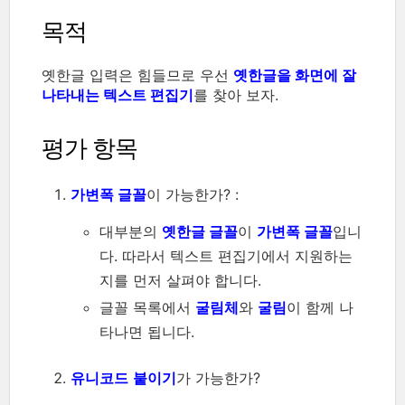
목적
옛한글 입력은 힘들므로 우선
옛한글을 화면에 잘
나타내는 텍스트 편집기
를 찾아 보자.
평가 항목
가변폭 글꼴
이 가능한가? :
대부분의
옛한글 글꼴
이
가변폭 글꼴
입니
다. 따라서 텍스트 편집기에서 지원하는
지를 먼저 살펴야 합니다.
글꼴 목록에서
굴림체
와
굴림
이 함께 나
타나면 됩니다.
유니코드
붙이기
가 가능한가?