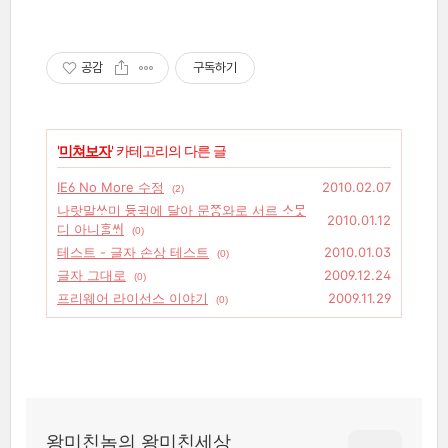
공감
구독하기
'
미쳐보자
' 카테고리의 다른 글
IE6 No More 수정
2010.02.07
(2)
나랏말ᄊᆞ미 듀ᇰ귁에 달아 문ᄍᆞᆼ와로 서르 ᄉᆞᄆᆞᆺ
2010.01.12
디 아니ᄒᆞᆯᄊᆡ
(0)
테스트 - 글자 손상 테스트
2010.01.03
(0)
글자 그대로
2009.12.24
(0)
프리웨어 라이선스 이야기
2009.11.29
(0)
왕미친놈의 왕미친세상