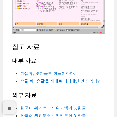
참고 자료
내부 자료
다음뷰, 옛한글도 한글이란다.
ᄒᆞᆫ글 씨! ‘ᄒᆞᆫ글’을 제대로 나타내면 안 되겠니?
외부 자료
한국어 위키백과
::
위키백과:옛한글
한국어 위키문헌
::
위키문헌:옛한글