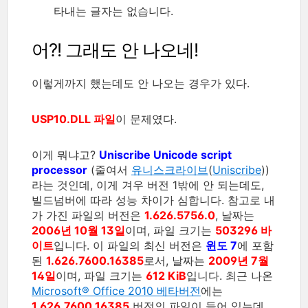
타내는 글자는 없습니다.
어?! 그래도 안 나오네!
이렇게까지 했는데도 안 나오는 경우가 있다.
USP10.DLL 파일
이 문제였다.
이게 뭐냐고?
Uniscribe Unicode script
processor
(줄여서
유니스크라이브
(
Uniscribe
))
라는 것인데, 이게 겨우 버전 1밖에 안 되는데도,
빌드넘버에 따라 성능 차이가 심합니다. 참고로 내
가 가진 파일의 버전은
1.626.5756.0
, 날짜는
2006년 10월 13일
이며, 파일 크기는
503296 바
이트
입니다. 이 파일의 최신 버전은
윈도 7
에 포함
된
1.626.7600.16385
로서, 날짜는
2009년 7월
14일
이며, 파일 크기는
612 KiB
입니다. 최근 나온
Microsoft® Office 2010 베타버전
에는
1.626.7600.16385
버전의 파일이 들어 있는데,