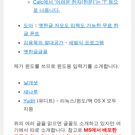
Calc에서 '어려운 한자(한문)'는 '?' 등으
로 나옵니다.
도아
::
옛한글 자모도 입력도 가능한 무료 한
글 폰트
김용묵의 절대공간
-
세벌식 프로그램
옛한글글꼴
제가 윈도를 쓰므로 윈도용 입력기를 소개합니다.
날개셋
새나루
Yudit
(유디트) - 리눅스/윈도/맥 OS X 모두
지원
위의 여러 글을 읽으면 글꼴도 소개하고 있지만 여
기에서 따로 소개합니다. 참고로
MS에서 배포한