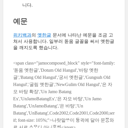
니다.
예문
위키백과
의
옛한글
문서에 나타난 예문을 조금 고
쳐서 사용합니다. 일부러 돋움 글꼴을 써서 옛한글
을 깨지도록 했습니다.
<span class="jamocomposed_block" style="font-family:
'돋움 옛한글','Dotum Old Hangul','바탕 옛한
글','Batang Old Hangul','궁서 옛한글','Gungsuh Old
Hangul','굴림 옛한글','NewGulim Old Hangul','은 자
모 바탕 확장','Un Jamo Batang
Ex','UnJamoBatangEx','은 자모 바탕','Un Jamo
Batang','UnJamoBatang','은 바탕','Un
Batang','UnBatang',Code2002,Code2001,Code2000,ser
if; font-size: 105%;">나랏말ᄊᆞ미 듀ᇰ귁에 달아 문ᄍᆞᆼ와
로 서르 ᄉᆞᄆᆞᆺ디 아니ᄒᆞᆯᄊᆡ</span>