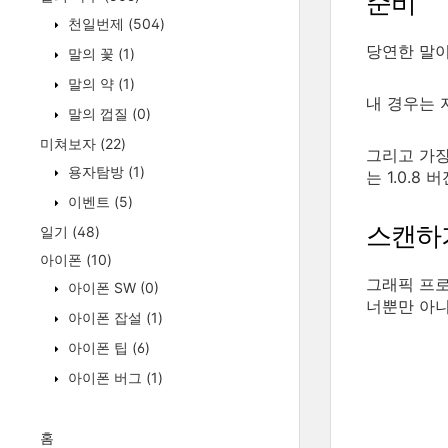
준비
천일번제
(504)
당연한 말
말의 꽃
(1)
말의 약
(1)
내 경우는 
말의 껍질
(0)
미쳐보자
(22)
그리고 가
용자탐방
(1)
는 1.0.
이벤트
(5)
스캔하
일기
(48)
아이폰
(10)
그래픽 프
아이폰 SW
(0)
너뿐만 아니
아이폰 잡설
(1)
아이폰 팁
(6)
아이폰 버그
(1)
홈