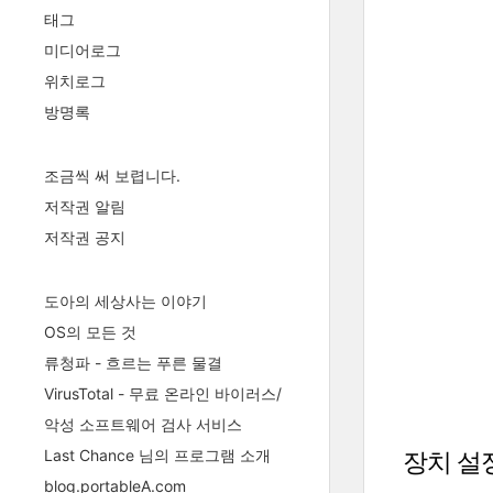
태그
미디어로그
위치로그
방명록
조금씩 써 보렵니다.
저작권 알림
저작권 공지
도아의 세상사는 이야기
OS의 모든 것
류청파 - 흐르는 푸른 물결
VirusTotal - 무료 온라인 바이러스/
악성 소프트웨어 검사 서비스
Last Chance 님의 프로그램 소개
장치 설
blog.portableA.com