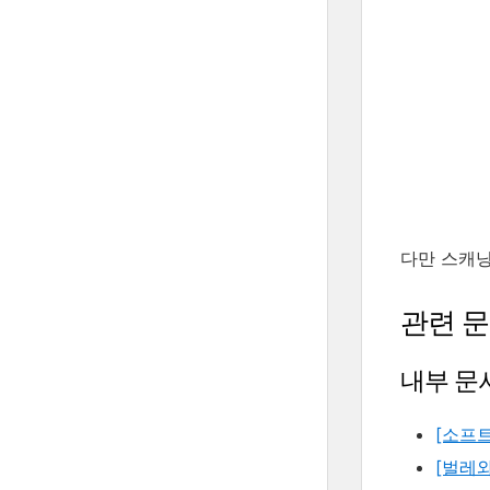
다만 스캐닝
관련 
내부 문
[소프트
[벌레와