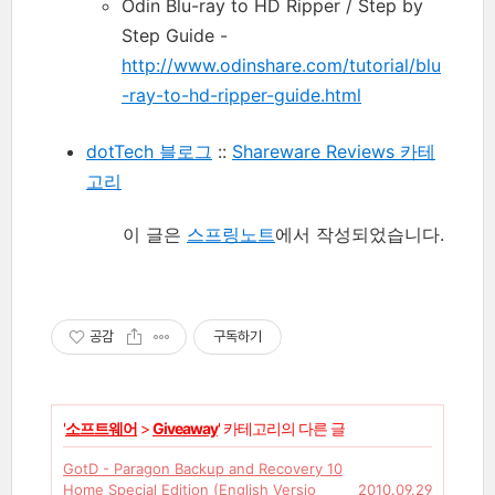
Odin Blu-ray to HD Ripper / Step by
Step Guide -
http://www.odinshare.com/tutorial/blu
-ray-to-hd-ripper-guide.html
dotTech 블로그
::
Shareware Reviews 카테
고리
이 글은
스프링노트
에서 작성되었습니다.
공감
구독하기
'
소프트웨어
>
Giveaway
' 카테고리의 다른 글
GotD - Paragon Backup and Recovery 10
Home Special Edition (English Versio
2010.09.29