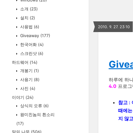
소개
(23)
설치
(2)
사용법
(6)
2010. 9. 27. 23:10
Giveaway
(177)
한국어화
(4)
스크린샷
(6)
Givea
하드웨어
(14)
개봉기
(1)
하루에 하
사용기
(8)
4.0
프로그램
사진
(4)
이야기
(24)
참고 :
상식의 오류
(6)
때에
왕미친놈의 흰소리
지 않
(17)
말의 나무
(506)