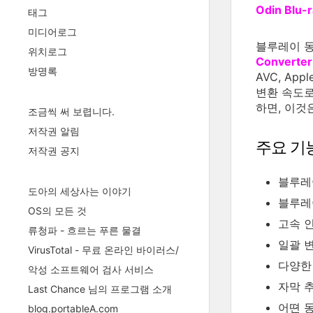
Odin Blu-r
태그
미디어로그
블루레이 
위치로그
Converter
방명록
AVC, Ap
변환 속도로
하면, 이것
조금씩 써 보렵니다.
저작권 알림
주요 기
저작권 공지
블루레
도아의 세상사는 이야기
블루레이
OS의 모든 것
고속 
류청파 - 흐르는 푸른 물결
일괄 
VirusTotal - 무료 온라인 바이러스/
다양한
악성 소프트웨어 검사 서비스
자막 
Last Chance 님의 프로그램 소개
어뗜 
blog.portableA.com