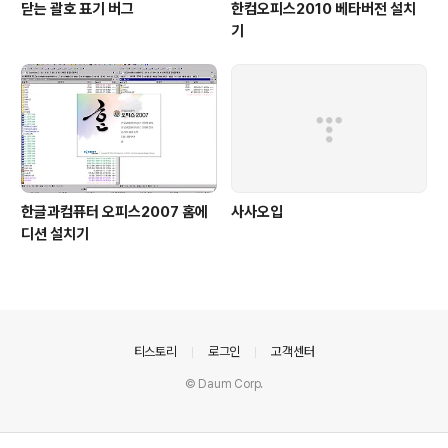
닫는 괄호 표기 버그
한컴오피스2010 베타버전 설치
기
한글과컴퓨터 오피스2007 홈에
사사오입
디션 설치기
의안내
티스토리
로그인
고객센터
© Daum Corp.