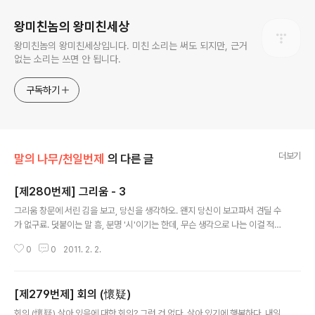
왕미친놈의 왕미친세상
왕미친놈의 왕미친세상입니다. 미친 소리는 써도 되지만, 근거
없는 소리는 쓰면 안 됩니다.
구독하기
더보기
말의 나무/천일번제
의 다른 글
[제280번제] 그리움 - 3
글 내용
그리움 창문에 서린 김을 보고, 당신을 생각하오. 왠지 당신이 보고파서 견딜 수
가 없구료. 덧붙이는 말 흠, 분명 '시'이기는 한데, 무슨 생각으로 나는 이걸 적었
을까? 뭐라 해석이라도 적어 놓았더라면, 이렇게 머리 아플 일이 없을 텐데.
0
0
2011. 2. 2.
[제279번제] 회의 (懷疑)
글 내용
회의 (懷疑) 살아 있음에 대한 회의? 그런 건 없다. 살아 있기에 행복하다. 내일