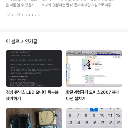
은 너를 볼 수 있을지도 모르니까. 덧붙이는 말 내 존재에 대한 의심으로 하루하
루를 보내던 적도 있었죠. 지금 생각하면 참 어리석은 시절이기도 하고, 뭘 그리
0
0
2011. 2. 1.
빡빡하게 살았는지 모르겠네요.
이 블로그 인기글
경성 큐닉스 LED 모니터 목부분
한글과컴퓨터 오피스2007 홈에
제거하기
디션 설치기