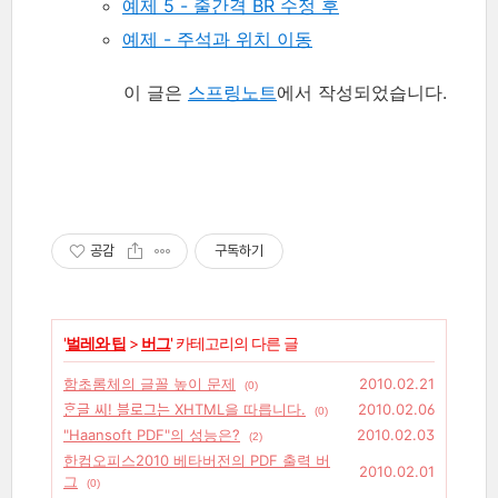
예제 5 - 줄간격 BR 수정 후
예제 - 주석과 위치 이동
이 글은
스프링노트
에서 작성되었습니다.
공감
구독하기
'
벌레와 팁
>
버그
' 카테고리의 다른 글
함초롬체의 글꼴 높이 문제
2010.02.21
(0)
ᄒᆞᆫ글 씨! 블로그는 XHTML을 따릅니다.
2010.02.06
(0)
"Haansoft PDF"의 성능은?
2010.02.03
(2)
한컴오피스2010 베타버전의 PDF 출력 버
2010.02.01
그
(0)