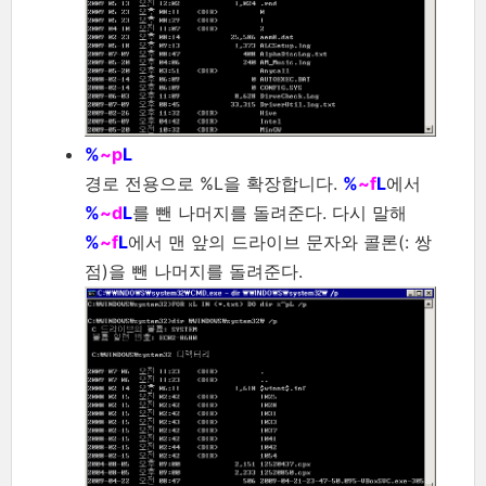
%
~p
L
경로 전용으로 %L을 확장합니다.
%
~f
L
에서
%
~d
L
를 뺀 나머지를 돌려준다. 다시 말해
%
~f
L
에서 맨 앞의 드라이브 문자와 콜론(: 쌍
점)을 뺀 나머지를 돌려준다.