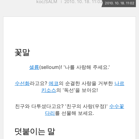
koc/SALM
2010. 10. 18. 11:02
2010. 10. 18. 11:02
꽃말
셀륨
(selloum)! '나를 사랑해 주세요.'
수선화
라고요?
에코
의 순결한 사랑을 거부한
나르
키소스
의 '독선'을 보아요!
친구와 다투셨다고요? '친구의 사랑(우정)'
수수꽃
다리
를 선물해 보세요.
덧붙이는 말