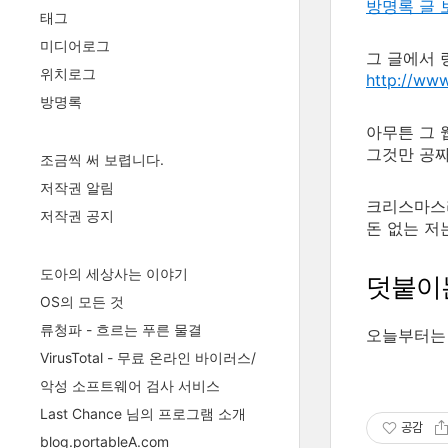
방명록 글 
태그
미디어로그
그 글에서 
위치로그
http://ww
방명록
아무튼 그
그것만 공짜
조금씩 써 보렵니다.
저작권 알림
크리스마스
저작권 공지
돈 없는 저
도아의 세상사는 이야기
덧붙이
OS의 모든 것
류청파 - 흐르는 푸른 물결
오늘부터는
VirusTotal - 무료 온라인 바이러스/
악성 소프트웨어 검사 서비스
Last Chance 님의 프로그램 소개
공감
blog.portableA.com