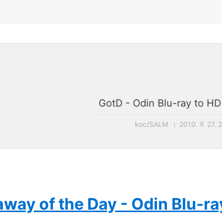
GotD - Odin Blu-ray to HD
koc/SALM
2010. 9. 27. 
way of the Day - Odin Blu-ra