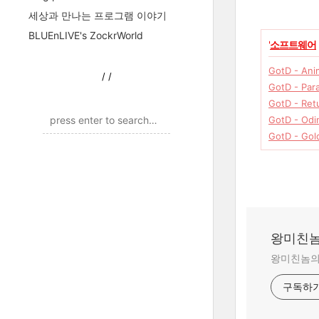
세상과 만나는 프로그램 이야기
BLUEnLIVE's ZockrWorld
'
소프트웨어
GotD - Ani
/
/
GotD - Par
GotD - Ret
GotD - Odin
GotD - Gol
왕미친놈
왕미친놈의 
구독하