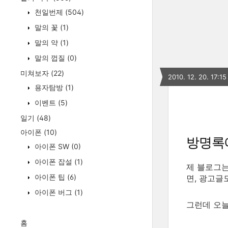
천일번제
(504)
말의 꽃
(1)
말의 약
(1)
말의 껍질
(0)
미쳐보자
(22)
2010. 12. 20. 17:15
용자탐방
(1)
이벤트
(5)
일기
(48)
아이폰
(10)
방명록
아이폰 SW
(0)
아이폰 잡설
(1)
제 블로그는
아이폰 팁
(6)
면, 광고글
아이폰 버그
(1)
그런데 오늘
홈