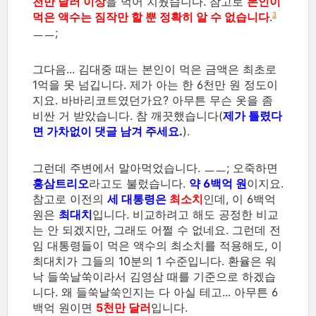
천만 달러 이상
을 먹어 치웠습니다. 참고로
본인이
먹은 액수는 짐작만 할 뿐 정확히 알 수 없습니다
.
3
ㅡㅡ;
그다음... 김대중 때는 본인이 먹은 금액은 최초로
1억을 못 넘깁니다. 제가 아는 한 6천만 원 정도이
지요. 바바리코트였던가요? 아무튼 무슨 옷을 좀
비싼 거 받았습니다. 참 깨끗했습니다(
제가 틀렸다
면 가차없이 댓글 남겨 주세요.
).
그런데 주변에서 말아먹었습니다. ㅡㅡ; 오죽하면
홍삼트리오
라고도 불렀습니다.
약 6백억 원
이지요.
참고로 이전의
세 대통령은
최소치
인데, 이 6백억
원은
최대치
입니다. 비교하려고 해도 공정한 비교
는 안 되겠지만, 그래도 어쩔 수 없네요. 그런데 전
임 대통령들이 먹은 액수의 최소치를 적용해도, 이
최대치가 그들의 10분의 1 수준입니다. 환율은 워
낙 들쑥날쑥이라서 김영삼 때를 기준으로 하겠습
니다. 왜 들쑥날쑥인지는 다 아실 테고... 아무튼 6
백억 원이면
5천만 달러
입니다.