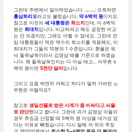
그런데 주변에서 말아먹었습니다. ㅡㅡ; 오죽하면
홍삼트리오
라고도 불렀습니다.
약 6백억 원
이지요.
참고로 이전의
세 대통령은
최소치
인데, 이 6백억
원은
최대치
입니다. 비교하려고 해도 공정한 비교
는 안 되겠지만, 그래도 어쩔 수 없네요. 그런데 전
임 대통령들이 먹은 액수의 최소치를 적용해도, 이
최대치가 그들의 10분의 1 수준입니다. 환율은 워
낙 들쑥날쑥이라서 김영삼 때를 기준으로 하겠습
니다. 왜 들쑥날쑥인지는 다 아실 테고... 아무튼 6
백억 원이면
5천만 달러
입니다.
그리고 요즘 박연차 어쩌고 하다가 덜컥 가버린 노
무현은 어떨까요?
참고로
생일선물로 받은 시계가 좀 비싸다고 뇌물
로 판단
했다고 합니다. 그런데 과거 김영삼 아들의
경우 추징금 산정할 때 5백억 원 이상을 대가성 없
다는 이유로 빼줬습니다. 다시 말해 저 위의 추징
금 1800억원에서
최소한 5~6백억 원은 더 붙여야