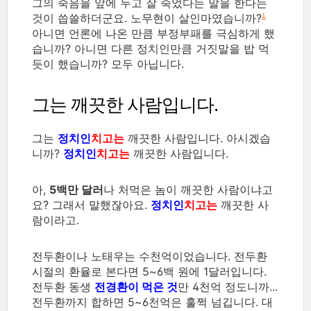
그의 죽음을 앞에 두고 잘 죽었다는 말을 한다는
것이 씁쓸하더군요. 노무현이 살인마였습니까?
1
아니면 언론에 나온 만큼 부정부패를 극심하게 했
습니까? 아니면 다른 정치인만큼 거짓말을 밥 먹
듯이 했습니까? 모두 아닙니다.
그는 깨끗한 사람입니다.
그는
정치인
치고는
깨끗한 사람입니다. 아시겠습
니까?
정치인
치고는
깨끗한 사람입니다.
아,
5백만 달러
나 처먹은 놈이 깨끗한 사람이냐고
요? 그래서 말했잖아요.
정치인
치고는
깨끗한 사
람이라고.
전두환이나 노태우는 수천억이었습니다. 전두환
시절의 환율로 본다면 5~6백 원에 1달러입니다.
전두환 동생
전경환이 먹은 것
만 4천억 정도니까...
전두환까지 합하면 5~6천억은 훌쩍 넘깁니다. 대