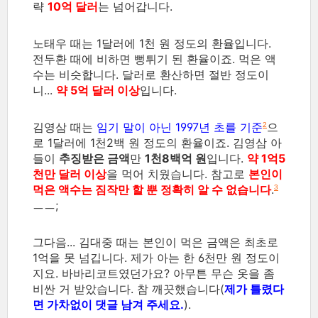
략
10억 달러
는 넘어갑니다.
노태우 때는 1달러에 1천 원 정도의 환율입니다.
전두환 때에 비하면 뻥튀기 된 환율이죠. 먹은 액
수는 비슷합니다. 달러로 환산하면 절반 정도이
니...
약 5억 달러 이상
입니다.
김영삼 때는
임기 말이 아닌 1997년 초를 기준
으
2
로 1달러에 1천2백 원 정도의 환율이죠. 김영삼 아
들이
추징받은 금액
만
1천8백억 원
입니다.
약 1억5
천만 달러 이상
을 먹어 치웠습니다. 참고로
본인이
먹은 액수는 짐작만 할 뿐 정확히 알 수 없습니다
.
3
ㅡㅡ;
그다음... 김대중 때는 본인이 먹은 금액은 최초로
1억을 못 넘깁니다. 제가 아는 한 6천만 원 정도이
지요. 바바리코트였던가요? 아무튼 무슨 옷을 좀
비싼 거 받았습니다. 참 깨끗했습니다(
제가 틀렸다
면 가차없이 댓글 남겨 주세요.
).