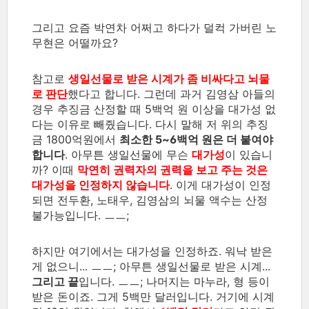
그리고 요즘 박연차 어쩌고 하다가 덜컥 가버린 노
무현은 어떨까요?
참고로
생일선물로 받은 시계가 좀 비싸다고 뇌물
로 판단
했다고 합니다. 그런데 과거 김영삼 아들의
경우 추징금 산정할 때 5백억 원 이상을 대가성 없
다는 이유로 빼줬습니다. 다시 말해 저 위의 추징
금 1800억원에서
최소한 5~6백억 원은 더 붙여야
합니다
. 아무튼 생일선물에 무슨
대가성
이 있습니
까? 이때
막연히 권력자의 권력을 보고 주는 것은
대가성을 인정하지 않습니다
. 이게 대가성이 인정
되면 전두환, 노태우, 김영삼의 뇌물 액수는 산정
불가능입니다. ㅡㅡ;
하지만 여기에서는 대가성을 인정하죠. 워낙 받은
게 없으니... ㅡㅡ; 아무튼 생일선물로 받은 시계...
그리고 끝
입니다. ㅡㅡ; 나머지는 마누라, 형 등이
받은 돈이죠. 그게 5백만 달러입니다. 거기에 시계