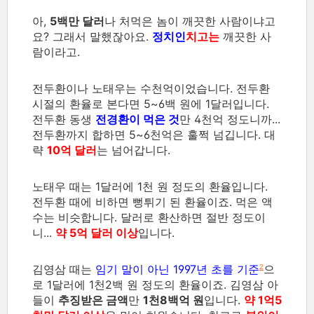
아,
5백만 달러
나 처먹은 놈이 깨끗한 사람이냐고
요? 그래서 말했잖아요.
정치인
치고는
깨끗한 사
람이라고.
전두환이나 노태우는 수천억이었습니다. 전두환
시절의 환율로 본다면 5~6백 원에 1달러입니다.
전두환 동생
전경환이 먹은 것
만 4천억 정도니까...
전두환까지 합하면 5~6천억은 훌쩍 넘깁니다. 대
략
10억 달러
는 넘어갑니다.
노태우 때는 1달러에 1천 원 정도의 환율입니다.
전두환 때에 비하면 뻥튀기 된 환율이죠. 먹은 액
수는 비슷합니다. 달러로 환산하면 절반 정도이
니...
약 5억 달러 이상
입니다.
김영삼 때는
임기 말이 아닌 1997년 초를 기준
으
2
로 1달러에 1천2백 원 정도의 환율이죠. 김영삼 아
들이
추징받은 금액
만
1천8백억 원
입니다.
약 1억5